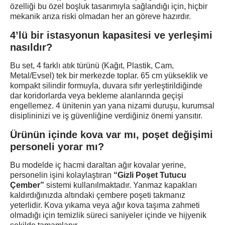
özelliği bu özel boşluk tasarımıyla sağlandığı için, hiçbir
mekanik arıza riski olmadan her an göreve hazırdır.
4’lü bir istasyonun kapasitesi ve yerleşimi
nasıldır?
Bu set, 4 farklı atık türünü (Kağıt, Plastik, Cam,
Metal/Evsel) tek bir merkezde toplar. 65 cm yükseklik ve
kompakt silindir formuyla, duvara sıfır yerleştirildiğinde
dar koridorlarda veya bekleme alanlarında geçişi
engellemez. 4 ünitenin yan yana nizami duruşu, kurumsal
disiplininizi ve iş güvenliğine verdiğiniz önemi yansıtır.
Ürünün içinde kova var mı, poşet değişimi
personeli yorar mı?
Bu modelde iç hacmi daraltan ağır kovalar yerine,
personelin işini kolaylaştıran
“Gizli Poşet Tutucu
Çember”
sistemi kullanılmaktadır. Yanmaz kapakları
kaldırdığınızda altındaki çembere poşeti takmanız
yeterlidir. Kova yıkama veya ağır kova taşıma zahmeti
olmadığı için temizlik süreci saniyeler içinde ve hijyenik