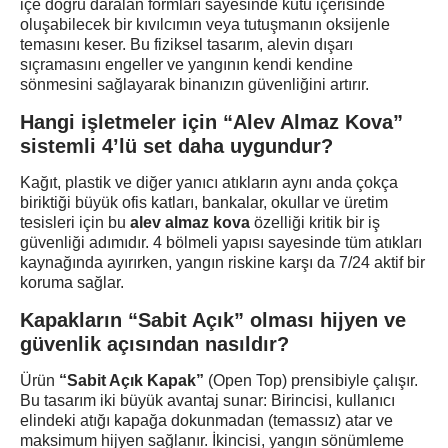
içe doğru daralan formları sayesinde kutu içerisinde
oluşabilecek bir kıvılcımın veya tutuşmanın oksijenle
temasını keser. Bu fiziksel tasarım, alevin dışarı
sıçramasını engeller ve yangının kendi kendine
sönmesini sağlayarak binanızın güvenliğini artırır.
Hangi işletmeler için “Alev Almaz Kova”
sistemli 4’lü set daha uygundur?
Kağıt, plastik ve diğer yanıcı atıkların aynı anda çokça
biriktiği büyük ofis katları, bankalar, okullar ve üretim
tesisleri için bu
alev almaz kova
özelliği kritik bir iş
güvenliği adımıdır. 4 bölmeli yapısı sayesinde tüm atıkları
kaynağında ayırırken, yangın riskine karşı da 7/24 aktif bir
koruma sağlar.
Kapakların “Sabit Açık” olması hijyen ve
güvenlik açısından nasıldır?
Ürün
“Sabit Açık Kapak”
(Open Top) prensibiyle çalışır.
Bu tasarım iki büyük avantaj sunar: Birincisi, kullanıcı
elindeki atığı kapağa dokunmadan (temassız) atar ve
maksimum hijyen sağlanır. İkincisi, yangın sönümleme