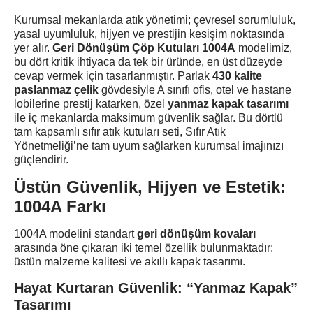
Kurumsal mekanlarda atık yönetimi; çevresel sorumluluk,
yasal uyumluluk, hijyen ve prestijin kesişim noktasında
yer alır.
Geri Dönüşüm Çöp Kutuları 1004A
modelimiz,
bu dört kritik ihtiyaca da tek bir üründe, en üst düzeyde
cevap vermek için tasarlanmıştır. Parlak
430 kalite
paslanmaz çelik
gövdesiyle A sınıfı ofis, otel ve hastane
lobilerine prestij katarken, özel
yanmaz kapak tasarımı
ile iç mekanlarda maksimum güvenlik sağlar. Bu dörtlü
tam kapsamlı sıfır atık kutuları seti, Sıfır Atık
Yönetmeliği’ne tam uyum sağlarken kurumsal imajınızı
güçlendirir.
Üstün Güvenlik, Hijyen ve Estetik:
1004A Farkı
1004A modelini standart
geri dönüşüm kovaları
arasında öne çıkaran iki temel özellik bulunmaktadır:
üstün malzeme kalitesi ve akıllı kapak tasarımı.
Hayat Kurtaran Güvenlik: “Yanmaz Kapak”
Tasarımı