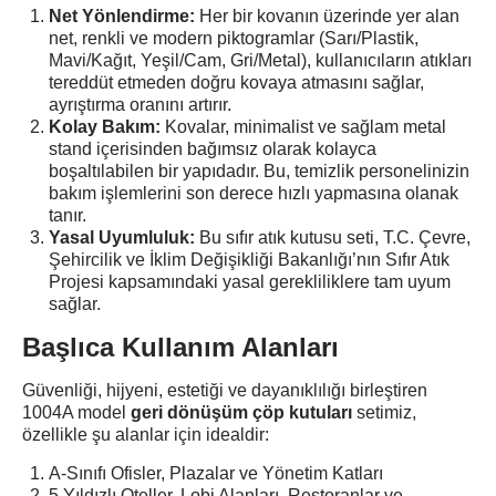
Net Yönlendirme:
Her bir kovanın üzerinde yer alan
net, renkli ve modern piktogramlar (Sarı/Plastik,
Mavi/Kağıt, Yeşil/Cam, Gri/Metal), kullanıcıların atıkları
tereddüt etmeden doğru kovaya atmasını sağlar,
ayrıştırma oranını artırır.
Kolay Bakım:
Kovalar, minimalist ve sağlam metal
stand içerisinden bağımsız olarak kolayca
boşaltılabilen bir yapıdadır. Bu, temizlik personelinizin
bakım işlemlerini son derece hızlı yapmasına olanak
tanır.
Yasal Uyumluluk:
Bu sıfır atık kutusu seti, T.C. Çevre,
Şehircilik ve İklim Değişikliği Bakanlığı’nın Sıfır Atık
Projesi kapsamındaki yasal gerekliliklere tam uyum
sağlar.
Başlıca Kullanım Alanları
Güvenliği, hijyeni, estetiği ve dayanıklılığı birleştiren
1004A model
geri dönüşüm çöp kutuları
setimiz,
özellikle şu alanlar için idealdir:
A-Sınıfı Ofisler, Plazalar ve Yönetim Katları
5 Yıldızlı Oteller, Lobi Alanları, Restoranlar ve