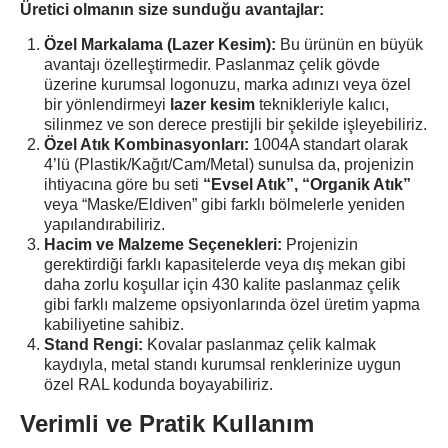
Üretici olmanın size sunduğu avantajlar:
Özel Markalama (Lazer Kesim):
Bu ürünün en büyük
avantajı özelleştirmedir. Paslanmaz çelik gövde
üzerine kurumsal logonuzu, marka adınızı veya özel
bir yönlendirmeyi
lazer kesim
teknikleriyle kalıcı,
silinmez ve son derece prestijli bir şekilde işleyebiliriz.
Özel Atık Kombinasyonları:
1004A standart olarak
4’lü (Plastik/Kağıt/Cam/Metal) sunulsa da, projenizin
ihtiyacına göre bu seti
“Evsel Atık”, “Organik Atık”
veya “Maske/Eldiven” gibi farklı bölmelerle yeniden
yapılandırabiliriz.
Hacim ve Malzeme Seçenekleri:
Projenizin
gerektirdiği farklı kapasitelerde veya dış mekan gibi
daha zorlu koşullar için 430 kalite paslanmaz çelik
gibi farklı malzeme opsiyonlarında özel üretim yapma
kabiliyetine sahibiz.
Stand Rengi:
Kovalar paslanmaz çelik kalmak
kaydıyla, metal standı kurumsal renklerinize uygun
özel RAL kodunda boyayabiliriz.
Verimli ve Pratik Kullanım