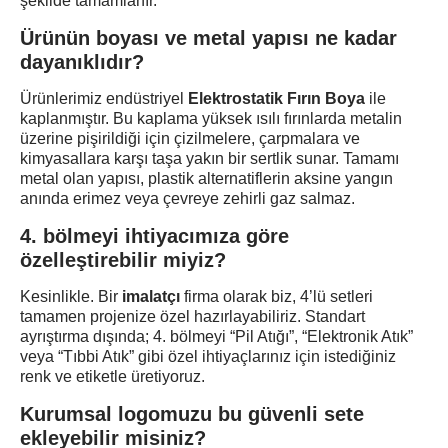
şekilde tamamlanır.
Ürünün boyası ve metal yapısı ne kadar
dayanıklıdır?
Ürünlerimiz endüstriyel
Elektrostatik Fırın Boya
ile
kaplanmıştır. Bu kaplama yüksek ısılı fırınlarda metalin
üzerine pişirildiği için çizilmelere, çarpmalara ve
kimyasallara karşı taşa yakın bir sertlik sunar. Tamamı
metal olan yapısı, plastik alternatiflerin aksine yangın
anında erimez veya çevreye zehirli gaz salmaz.
4. bölmeyi ihtiyacımıza göre
özelleştirebilir miyiz?
Kesinlikle. Bir
imalatçı
firma olarak biz, 4’lü setleri
tamamen projenize özel hazırlayabiliriz. Standart
ayrıştırma dışında; 4. bölmeyi “Pil Atığı”, “Elektronik Atık”
veya “Tıbbi Atık” gibi özel ihtiyaçlarınız için istediğiniz
renk ve etiketle üretiyoruz.
Kurumsal logomuzu bu güvenli sete
ekleyebilir misiniz?