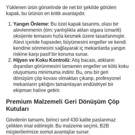
Yüklenen ürün görselinde de net bir şekilde görülen
kapak, bu ürünün en kritik avantajıdır.
Yangın Önleme:
Bu özel kapak tasarımı, olası bir
alevlenmenin (örn: yanlışlıkla atılan sigara izmariti)
oksijenle temasını hızla kesmek üzere tasarlanmıştır.
Alevi içeride hapseder, büyümesini engeller ve kendi
kendine sönmesini sağlayarak iç mekanlarda yangın
riskine karşı pasif bir koruma sunar.
Hijyen ve Koku Kontrolü:
Atış bacası, atıkların
dışarıdan görünmesini tamamen engeller ve kötü koku
oluşumunu minimuma indirir. Bu, onu bir geri
dönüşüm çöp kovası olmaktan çıkarıp, profesyonel
mekanların şıklığını tamamlayan endüstriyel bir
ekipman haline getirir.
Premium Malzemeli Geri Dönüşüm Çöp
Kutuları
Gövdenin tamamı, birinci sınıf 430 kalite paslanmaz
çelikten imal edilmiştir. Bu malzeme seçimi, B2B
müşterilerimize somut avantajlar sunar: