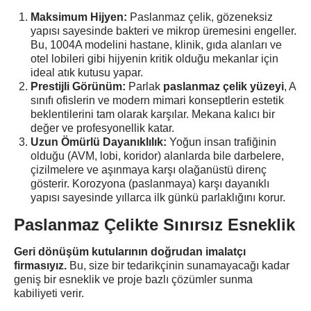
Maksimum Hijyen:
Paslanmaz çelik, gözeneksiz
yapısı sayesinde bakteri ve mikrop üremesini engeller.
Bu, 1004A modelini hastane, klinik, gıda alanları ve
otel lobileri gibi hijyenin kritik olduğu mekanlar için
ideal atık kutusu yapar.
Prestijli Görünüm:
Parlak
paslanmaz çelik yüzeyi
, A
sınıfı ofislerin ve modern mimari konseptlerin estetik
beklentilerini tam olarak karşılar. Mekana kalıcı bir
değer ve profesyonellik katar.
Uzun Ömürlü Dayanıklılık:
Yoğun insan trafiğinin
olduğu (AVM, lobi, koridor) alanlarda bile darbelere,
çizilmelere ve aşınmaya karşı olağanüstü direnç
gösterir. Korozyona (paslanmaya) karşı dayanıklı
yapısı sayesinde yıllarca ilk günkü parlaklığını korur.
Paslanmaz Çelikte Sınırsız Esneklik
Geri dönüşüm kutularının doğrudan imalatçı
firmasıyız.
Bu, size bir tedarikçinin sunamayacağı kadar
geniş bir esneklik ve proje bazlı çözümler sunma
kabiliyeti verir.