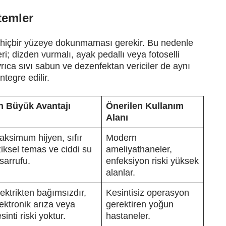
temler
ra hiçbir yüzeye dokunmaması gerekir. Bu nedenle
i; dizden vurmalı, ayak pedallı veya fotoselli
Ayrıca sıvı sabun ve dezenfektan vericiler de aynı
tegre edilir.
n Büyük Avantajı
Önerilen Kullanım
Alanı
aksimum hijyen, sıfır
Modern
ziksel temas ve ciddi su
ameliyathaneler,
sarrufu.
enfeksiyon riski yüksek
alanlar.
ektrikten bağımsızdır,
Kesintisiz operasyon
ektronik arıza veya
gerektiren yoğun
sinti riski yoktur.
hastaneler.