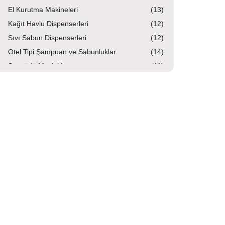
El Kurutma Makineleri
(13)
Kağıt Havlu Dispenserleri
(12)
Sıvı Sabun Dispenserleri
(12)
Otel Tipi Şampuan ve Sabunluklar
(14)
Sensörlü Musluklar
(11)
Köpük Sabun Dispenserleri
(3)
Dezenfektan Dispenserleri
(7)
Kağıt Havlu Dolabı Kombine Sistemler
(15)
Tutunma Barları
(5)
Geri Dönüşüm Kutuları ve Sıfır Atık Üniteleri
(118)
Endüstriyel Mutfak Ekipmanları
(35)
Hazırlık ve Çalışma Tezgahları
(12)
Taşıma Ekipmanları
(5)
Bulaşıkhane Ekipmanları
(5)
Servis Ekipmanları
(4)
Depolama Ekipmanları
(5)