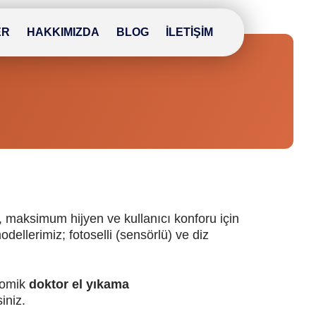
ER
HAKKIMIZDA
BLOG
İLETIŞIM
, maksimum hijyen ve kullanıcı konforu için
odellerimiz; fotoselli (sensörlü) ve diz
onomik
doktor el yıkama
iniz.