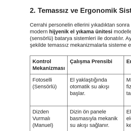
2. Temassız ve Ergonomik Sis
Cerrahi personelin ellerini yıkadıktan son
modern
hijyenik el yıkama ünitesi
modeller
(sensörlü) batarya sistemleri ile donatılır. 
şekilde temassız mekanizmalarla sisteme en
Kontrol
Çalışma Prensibi
E
Mekanizması
Fotoselli
El yaklaştığında
M
(Sensörlü)
otomatik su akışı
fi
başlar.
ta
Dizden
Dizin ön panele
El
Vurmalı
basmasıyla mekanik
el
(Manuel)
su akışı sağlanır.
ke