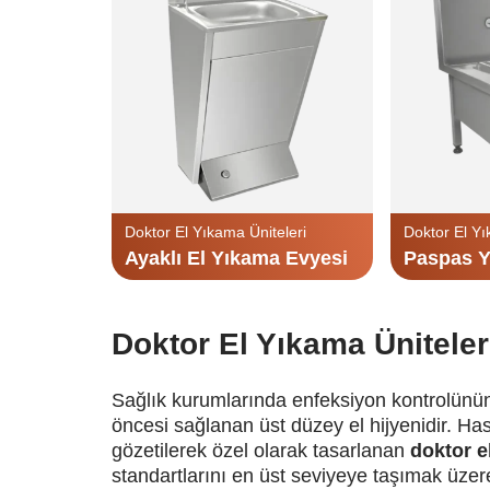
Doktor El Yıkama Üniteleri
Doktor El Yı
Ayaklı El Yıkama Evyesi
Paspas Y
Doktor El Yıkama Üniteler
Sağlık kurumlarında enfeksiyon kontrolünün 
öncesi sağlanan üst düzey el hijyenidir. Hast
gözetilerek özel olarak tasarlanan
doktor e
standartlarını en üst seviyeye taşımak üzere