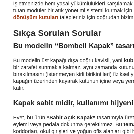
İşletmenizde hem yasal yükümlülükleri karşılamak 
tutan modüler bir atık yönetimi sistemi kurmak için
dönüşüm kutuları
talepleriniz için doğrudan biziml
Sıkça Sorulan Sorular
Bu modelin “Bombeli Kapak” tasarı
Bu modelin üst kapağı dışa doğru kavisli, yani
kub
bir zarafet sunmakla kalmaz, aynı zamanda kutunu
bırakılmasını (istenmeyen kirli birikintileri) fizikse
kapağın üzerinden kayarak kutunun içine veya yer
kalır.
Kapak sabit midir, kullanımı hijyen
Evet, bu ürün
“Sabit Açık Kapak”
tasarımıyla üre
eylemi veya pedala dokunma gerektirmez. Bu
tem
koridorları, okul girişleri ve yoğun ofis alanları gibi