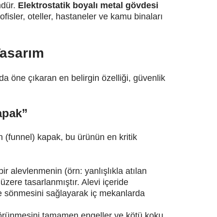
mdür.
Elektrostatik boyalı metal gövdesi
ofisler, oteller, hastaneler ve kamu binaları
Tasarım
a öne çıkaran en belirgin özelliği, güvenlik
apak”
 (funnel) kapak, bu ürünün en kritik
ir alevlenmenin (örn: yanlışlıkla atılan
üzere tasarlanmıştır. Alevi içeride
e sönmesini sağlayarak iç mekanlarda
görünmesini tamamen engeller ve kötü koku