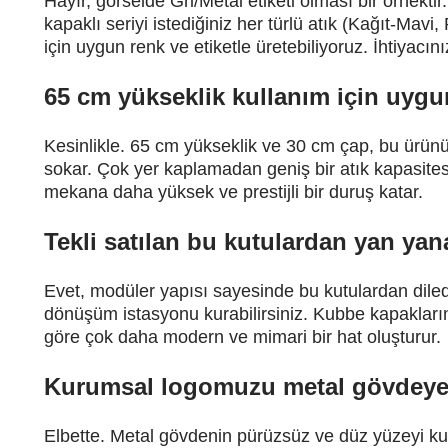
Hayır, görselde Gri/Metal etiketi olması bir örnektir
kapaklı seriyi istediğiniz her türlü atık (Kağıt-Mavi
için uygun renk ve etiketle üretebiliyoruz. İhtiyacınız
65 cm yükseklik kullanım için uyg
Kesinlikle. 65 cm yükseklik ve 30 cm çap, bu ürün
sokar. Çok yer kaplamadan geniş bir atık kapasite
mekana daha yüksek ve prestijli bir duruş katar.
Tekli satılan bu kutulardan yan yana
Evet, modüler yapısı sayesinde bu kutulardan diledi
dönüşüm istasyonu kurabilirsiniz. Kubbe kapakların
göre çok daha modern ve mimari bir hat oluşturur.
Kurumsal logomuzu metal gövdeye i
Elbette. Metal gövdenin pürüzsüz ve düz yüzeyi 