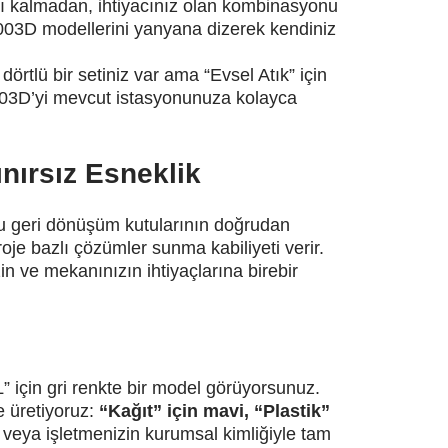
ı kalmadan, ihtiyacınız olan kombinasyonu
eki 1003D modellerini yanyana dizerek kendiniz
örtlü bir setiniz var ama “Evsel Atık” için
1003D’yi mevcut istasyonunuza kolayca
ınırsız Esneklik
u geri dönüşüm kutularının doğrudan
roje bazlı çözümler sunma kabiliyeti verir.
zin ve mekanınızın ihtiyaçlarına birebir
için gri renkte bir model görüyorsunuz.
e üretiyoruz:
“Kağıt” için mavi, “Plastik”
veya işletmenizin kurumsal kimliğiyle tam