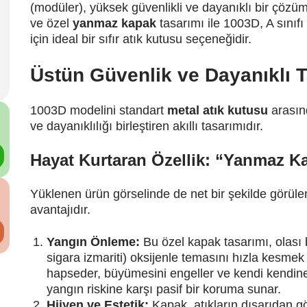
(modüler), yüksek güvenlikli ve dayanıklı bir çözü
ve özel
yanmaz kapak
tasarımı ile 1003D, A sınıfı 
için ideal bir sıfır atık kutusu seçeneğidir.
Üstün Güvenlik ve Dayanıklı 
1003D modelini standart
metal atık kutusu
arasınd
ve dayanıklılığı birleştiren akıllı tasarımıdır.
Hayat Kurtaran Özellik: “Yanmaz K
Yüklenen ürün görselinde de net bir şekilde görülen
avantajıdır.
Yangın Önleme:
Bu özel kapak tasarımı, olası b
sigara izmariti) oksijenle temasını hızla kesmek 
hapseder, büyümesini engeller ve kendi kendin
yangın riskine karşı pasif bir koruma sunar.
Hijyen ve Estetik:
Kapak, atıkların dışarıdan 