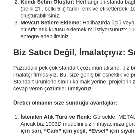
Kendi Setini Oluştur:
Herhangi bir standa bağl
(belki 2’li, belki 5’li) farklı renk ve etiketlerd
oluşturabilirsiniz.
Mevcut Setlere Ekleme:
Halihazırda üçlü veya d
bir sıfır atık kutusu eklemek mi istiyorsunuz? 
entegre edebilirsiniz.
Biz Satıcı Değil, İmalatçıyız: S
Pazardaki pek çok standart çözümün aksine, biz b
imalatçı firmasıyız. Bu, size geniş bir esneklik ve p
Standart ürünlerle sınırlı kalmak yerine, projelerini
cevap veren çözümler üretiyoruz.
Üretici olmanın size sunduğu avantajlar:
İstenilen Atık Türü ve Renk:
Görselde “METAL” 
Ancak biz 1003D modelini sizin ihtiyacınıza gör
için sarı, “Cam” için yeşil, “Evsel” için siyah