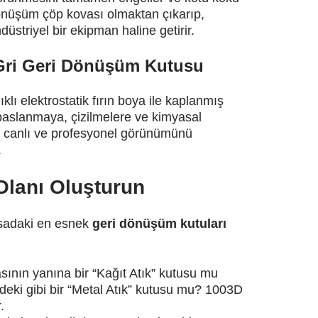
önüşüm çöp kovası olmaktan çıkarıp,
striyel bir ekipman haline getirir.
Gri Geri Dönüşüm Kutusu
lı elektrostatik fırın boya ile kaplanmış
 paslanmaya, çizilmelere ve kimyasal
nkü canlı ve profesyonel görünümünü
.
 Olanı Oluşturun
asadaki en esnek
geri dönüşüm kutuları
ının yanına bir “Kağıt Atık” kutusu mu
deki gibi bir “Metal Atık” kutusu mu? 1003D
.