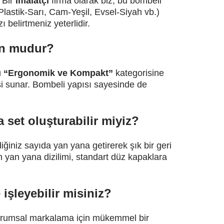
. Bir
imalatçı
firma olarak biz, bu bombeli
, Plastik-Sarı, Cam-Yeşil, Evsel-Siyah vb.)
ı belirtmeniz yeterlidir.
un mudur?
ü
“Ergonomik ve Kompakt”
kategorisine
si sunar. Bombeli yapısı sayesinde de
 set oluşturabilir miyiz?
ğiniz sayıda yan yana getirerek şık bir geri
 yan yana dizilimi, standart düz kapaklara
şleyebilir misiniz?
kurumsal markalama için mükemmel bir