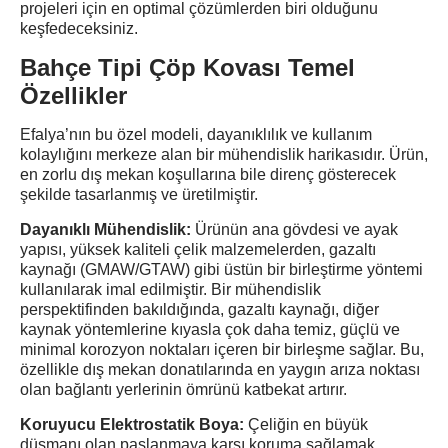
projeleri için en optimal çözümlerden biri olduğunu
keşfedeceksiniz.
Bahçe Tipi Çöp Kovası Temel
Özellikler
Efalya’nın bu özel modeli, dayanıklılık ve kullanım
kolaylığını merkeze alan bir mühendislik harikasıdır. Ürün,
en zorlu dış mekan koşullarına bile direnç gösterecek
şekilde tasarlanmış ve üretilmiştir.
Dayanıklı Mühendislik:
Ürünün ana gövdesi ve ayak
yapısı, yüksek kaliteli çelik malzemelerden, gazaltı
kaynağı (GMAW/GTAW) gibi üstün bir birleştirme yöntemi
kullanılarak imal edilmiştir. Bir mühendislik
perspektifinden bakıldığında, gazaltı kaynağı, diğer
kaynak yöntemlerine kıyasla çok daha temiz, güçlü ve
minimal korozyon noktaları içeren bir birleşme sağlar. Bu,
özellikle dış mekan donatılarında en yaygın arıza noktası
olan bağlantı yerlerinin ömrünü katbekat artırır.
Koruyucu Elektrostatik Boya:
Çeliğin en büyük
düşmanı olan paslanmaya karşı koruma sağlamak