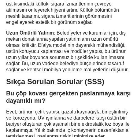
üst kısımdaki küllük, sigara izmaritlerinin çevreye
atılmasını önleyerek hijyeni artırır. Küllük bölümünün
meshli tasarımı, sigara izmaritlerinin görünmesini
engelleyerek estetik bir görünüm sağlar.
Uzun Ömürlü Yatırım:
Belediyeler ve kurumlar için, dış
mekan donatılarına yapılan yatırımların uzun ömürlü
olması kritiktir. Efalya modelinin dayanıklı mühendisliği,
üstün koruyucu kaplaması ve modüler yapısı, bu ürünün
uzun yıllar boyunca sorunsuz bir şekilde kullanılmasını
sağlar. Bu, uzun vadede belediye bütçelerinde tasarruf
sağlar ve kentsel mobilya yenileme maliyetlerini düşürür.
Sıkça Sorulan Sorular (SSS)
Bu çöp kovası gerçekten paslanmaya karşı
dayanıklı mı?
Evet, ürünün çelik yapısı, gazaltı kaynağıyla birleştirilmiş
ve korozyona, UV ışınlarına ve darbelere karşı üstün bir
bariyer oluşturan çok aşamalı bir elektrostatik toz boya ile
kaplanmıştır. Yıllık bakımda iç konteynerin dezenfektanla
temizlenmesi, paslanma riskini minimize eder.