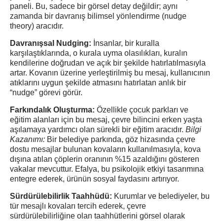
paneli. Bu, sadece bir görsel detay değildir; aynı
zamanda bir davranış bilimsel yönlendirme (nudge
theory) aracıdır.
Davranışsal Nudging:
İnsanlar, bir kuralla
karşılaştıklarında, o kurala uyma olasılıkları, kuralın
kendilerine doğrudan ve açık bir şekilde hatırlatılmasıyla
artar. Kovanın üzerine yerleştirilmiş bu mesaj, kullanıcının
atıklarını uygun şekilde atmasını hatırlatan anlık bir
“nudge” görevi görür.
Farkındalık Oluşturma:
Özellikle çocuk parkları ve
eğitim alanları için bu mesaj, çevre bilincini erken yaşta
aşılamaya yardımcı olan sürekli bir eğitim aracıdır.
Bilgi
Kazanımı:
Bir belediye parkında, göz hizasında çevre
dostu mesajlar bulunan kovaların kullanılmasıyla, kova
dışına atılan çöplerin oranının %15 azaldığını gösteren
vakalar mevcuttur. Efalya, bu psikolojik etkiyi tasarımına
entegre ederek, ürünün sosyal faydasını artırıyor.
Sürdürülebilirlik Taahhüdü:
Kurumlar ve belediyeler, bu
tür mesajlı kovaları tercih ederek, çevre
sürdürülebilirliğine olan taahhütlerini görsel olarak