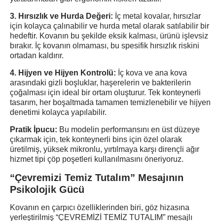
3. Hırsızlık ve Hurda Değeri:
İç metal kovalar, hırsızlar
için kolayca çalınabilir ve hurda metal olarak satılabilir bir
hedeftir. Kovanın bu şekilde eksik kalması, ürünü işlevsiz
bırakır. İç kovanın olmaması, bu spesifik hırsızlık riskini
ortadan kaldırır.
4. Hijyen ve Hijyen Kontrolü:
İç kova ve ana kova
arasındaki gizli boşluklar, haşerelerin ve bakterilerin
çoğalması için ideal bir ortam oluşturur. Tek konteynerli
tasarım, her boşaltmada tamamen temizlenebilir ve hijyen
denetimi kolayca yapılabilir.
Pratik İpucu:
Bu modelin performansını en üst düzeye
çıkarmak için, tek konteynerli bins için özel olarak
üretilmiş, yüksek mikronlu, yırtılmaya karşı dirençli ağır
hizmet tipi çöp poşetleri kullanılmasını öneriyoruz.
“Çevremizi Temiz Tutalım” Mesajının
Psikolojik Gücü
Kovanın en çarpıcı özelliklerinden biri, göz hizasına
yerleştirilmiş “ÇEVREMİZİ TEMİZ TUTALIM” mesajlı