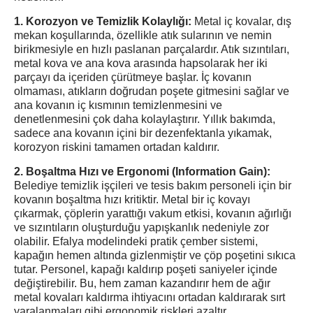
1. Korozyon ve Temizlik Kolaylığı:
Metal iç kovalar, dış
mekan koşullarında, özellikle atık sularının ve nemin
birikmesiyle en hızlı paslanan parçalardır. Atık sızıntıları,
metal kova ve ana kova arasında hapsolarak her iki
parçayı da içeriden çürütmeye başlar. İç kovanın
olmaması, atıkların doğrudan poşete gitmesini sağlar ve
ana kovanın iç kısmının temizlenmesini ve
denetlenmesini çok daha kolaylaştırır. Yıllık bakımda,
sadece ana kovanın içini bir dezenfektanla yıkamak,
korozyon riskini tamamen ortadan kaldırır.
2. Boşaltma Hızı ve Ergonomi (Information Gain):
Belediye temizlik işçileri ve tesis bakım personeli için bir
kovanın boşaltma hızı kritiktir. Metal bir iç kovayı
çıkarmak, çöplerin yarattığı vakum etkisi, kovanın ağırlığı
ve sızıntıların oluşturduğu yapışkanlık nedeniyle zor
olabilir. Efalya modelindeki pratik çember sistemi,
kapağın hemen altında gizlenmiştir ve çöp poşetini sıkıca
tutar. Personel, kapağı kaldırıp poşeti saniyeler içinde
değiştirebilir. Bu, hem zaman kazandırır hem de ağır
metal kovaları kaldırma ihtiyacını ortadan kaldırarak sırt
yaralanmaları gibi ergonomik riskleri azaltır.