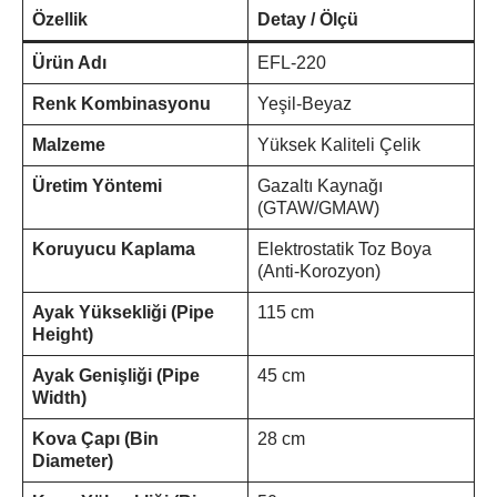
Özellik
Detay / Ölçü
Ürün Adı
EFL-220
Renk Kombinasyonu
Yeşil-Beyaz
Malzeme
Yüksek Kaliteli Çelik
Üretim Yöntemi
Gazaltı Kaynağı
(GTAW/GMAW)
Koruyucu Kaplama
Elektrostatik Toz Boya
(Anti-Korozyon)
Ayak Yüksekliği (Pipe
115 cm
Height)
Ayak Genişliği (Pipe
45 cm
Width)
Kova Çapı (Bin
28 cm
Diameter)