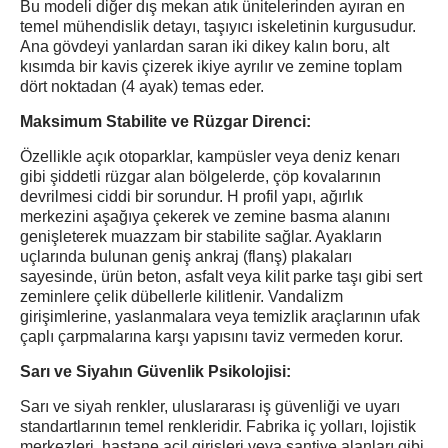
Bu modeli diğer dış mekan atık ünitelerinden ayıran en
temel mühendislik detayı, taşıyıcı iskeletinin kurgusudur.
Ana gövdeyi yanlardan saran iki dikey kalın boru, alt
kısımda bir kavis çizerek ikiye ayrılır ve zemine toplam
dört noktadan (4 ayak) temas eder.
Maksimum Stabilite ve Rüzgar Direnci:
Özellikle açık otoparklar, kampüsler veya deniz kenarı
gibi şiddetli rüzgar alan bölgelerde, çöp kovalarının
devrilmesi ciddi bir sorundur. H profil yapı, ağırlık
merkezini aşağıya çekerek ve zemine basma alanını
genişleterek muazzam bir stabilite sağlar. Ayakların
uçlarında bulunan geniş ankraj (flanş) plakaları
sayesinde, ürün beton, asfalt veya kilit parke taşı gibi sert
zeminlere çelik dübellerle kilitlenir. Vandalizm
girişimlerine, yaslanmalara veya temizlik araçlarının ufak
çaplı çarpmalarına karşı yapısını taviz vermeden korur.
Sarı ve Siyahın Güvenlik Psikolojisi:
Sarı ve siyah renkler, uluslararası iş güvenliği ve uyarı
standartlarının temel renkleridir. Fabrika iç yolları, lojistik
merkezleri, hastane acil girişleri veya şantiye alanları gibi