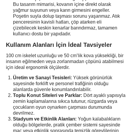
Bu tasarım mimarisi, kovanın içine direkt olarak
yağmur suyunun veya karın girmesini engeller.
Poşetin suyla dolup taşması sorunu yaşanmaz. Atık
penceresinin kavisli hatları, çöp atarken eli
çizebilecek keskin kenarlar barındırmaz, tamamen
kullanıcı dostu bir yapıdadır.
Kullanım Alanları İçin İdeal Tavsiyeler
100 cm iskelet uzunluğu ve 50 cm’lik kova yüksekliği, bir
insanın eğilmeden veya zorlanmadan çöpünü atabilmesi
için ideal ergonomik ölçülerdir.
Üretim ve Sanayi Tesisleri:
Yüksek görünürlük
sayesinde forklift ve personel trafiğinin olduğu
alanlarda güvenle konumlandırılabilir.
Toplu Konut Siteleri ve Parklar:
Dört ayaklı yapısıyla
zemin kaplamalarına sıkıca tutunur, rüzgarda veya
çocukların oyun oynarken çarpması durumunda
devrilmez.
Stadyum ve Etkinlik Alanları:
Yoğun kalabalıkların
olduğu bölgelerde, pratik çember sistemi sayesinde
maç veya etkinlik sonrasında temizlik görevlilerinin