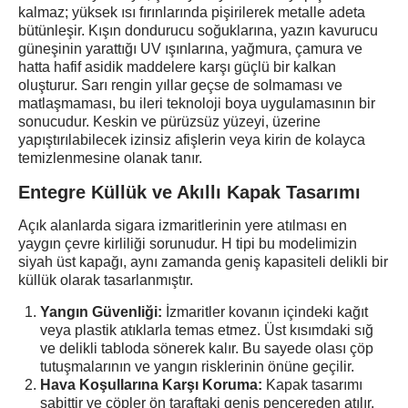
kalmaz; yüksek ısı fırınlarında pişirilerek metalle adeta
bütünleşir. Kışın dondurucu soğuklarına, yazın kavurucu
güneşinin yarattığı UV ışınlarına, yağmura, çamura ve
hatta hafif asidik maddelere karşı güçlü bir kalkan
oluşturur. Sarı rengin yıllar geçse de solmaması ve
matlaşmaması, bu ileri teknoloji boya uygulamasının bir
sonucudur. Keskin ve pürüzsüz yüzeyi, üzerine
yapıştırılabilecek izinsiz afişlerin veya kirin de kolayca
temizlenmesine olanak tanır.
Entegre Küllük ve Akıllı Kapak Tasarımı
Açık alanlarda sigara izmaritlerinin yere atılması en
yaygın çevre kirliliği sorunudur. H tipi bu modelimizin
siyah üst kapağı, aynı zamanda geniş kapasiteli delikli bir
küllük olarak tasarlanmıştır.
Yangın Güvenliği:
İzmaritler kovanın içindeki kağıt
veya plastik atıklarla temas etmez. Üst kısımdaki sığ
ve delikli tabloda sönerek kalır. Bu sayede olası çöp
tutuşmalarının ve yangın risklerinin önüne geçilir.
Hava Koşullarına Karşı Koruma:
Kapak tasarımı
sabittir ve çöpler ön taraftaki geniş pencereden atılır.