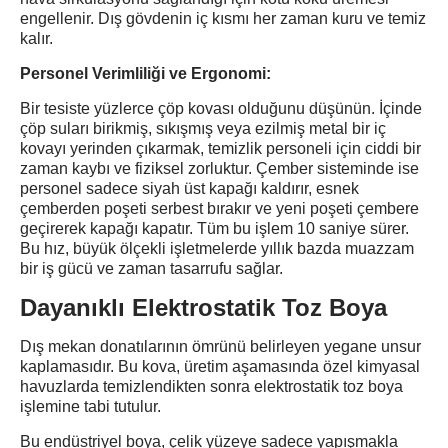
engellenir. Dış gövdenin iç kısmı her zaman kuru ve temiz
kalır.
Personel Verimliliği ve Ergonomi:
Bir tesiste yüzlerce çöp kovası olduğunu düşünün. İçinde
çöp suları birikmiş, sıkışmış veya ezilmiş metal bir iç
kovayı yerinden çıkarmak, temizlik personeli için ciddi bir
zaman kaybı ve fiziksel zorluktur. Çember sisteminde ise
personel sadece siyah üst kapağı kaldırır, esnek
çemberden poşeti serbest bırakır ve yeni poşeti çembere
geçirerek kapağı kapatır. Tüm bu işlem 10 saniye sürer.
Bu hız, büyük ölçekli işletmelerde yıllık bazda muazzam
bir iş gücü ve zaman tasarrufu sağlar.
Dayanıklı Elektrostatik Toz Boya
Dış mekan donatılarının ömrünü belirleyen yegane unsur
kaplamasıdır. Bu kova, üretim aşamasında özel kimyasal
havuzlarda temizlendikten sonra elektrostatik toz boya
işlemine tabi tutulur.
Bu endüstriyel boya, çelik yüzeye sadece yapışmakla