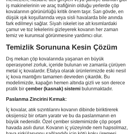
iş makinelerinin ve araç trafiğinin olduğu yerlerde çöp
kovalarının görünürlüğü kritik önem taşır. Sarı gövde, en
düşük ışık koşullarında veya sisli havalarda bile anında
fark edilmeyi sağlar. Siyah iskelet ise alt kısımlardaki
çamur ve toz lekelerini gizleyerek kovanın her zaman
temiz ve kurumsal görünmesine yardımcı olur.
Temizlik Sorununa Kesin Çözüm
Dış mekan çöp kovalarında yaşanan en büyük
operasyonel zorluk, içeride bulunan ve zamanla çürüyen
metal iç kovalardır. Efalya olarak ürünlerimizde eski nesil
iç kova mantığını tamamen devreden çıkardık. Bu
modelimizde, kapağın hemen altında gizli ve son derece
pratik bir
çember (kasnak) sistemi
bulunmaktadır.
Paslanma Zincirini Kırmak:
İç kovalar, atık sızıntılarını kovanın dibinde biriktirerek
oksijensiz bir ortam yaratır ve bu da paslanmanın en
büyük nedenidir. Özel çember sistemimizde çöp poşeti
havada asılı durur. Kovanın iç yüzeyinde nem hapsolmaz,
hava sirkülasyonu sağlandığı için kötü koku üremesi