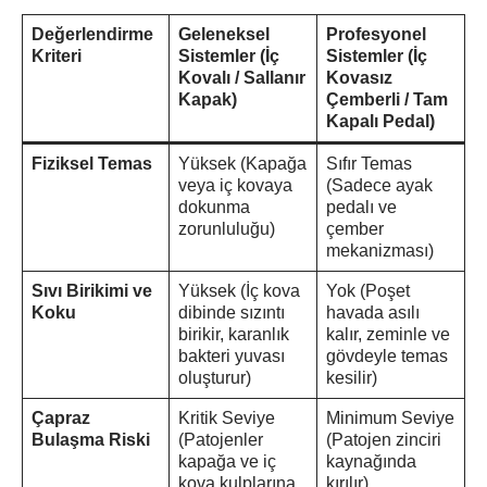
Değerlendirme
Geleneksel
Profesyonel
Kriteri
Sistemler (İç
Sistemler (İç
Kovalı / Sallanır
Kovasız
Kapak)
Çemberli / Tam
Kapalı Pedal)
Fiziksel Temas
Yüksek (Kapağa
Sıfır Temas
veya iç kovaya
(Sadece ayak
dokunma
pedalı ve
zorunluluğu)
çember
mekanizması)
Sıvı Birikimi ve
Yüksek (İç kova
Yok (Poşet
Koku
dibinde sızıntı
havada asılı
birikir, karanlık
kalır, zeminle ve
bakteri yuvası
gövdeyle temas
oluşturur)
kesilir)
Çapraz
Kritik Seviye
Minimum Seviye
Bulaşma Riski
(Patojenler
(Patojen zinciri
kapağa ve iç
kaynağında
kova kulplarına
kırılır)