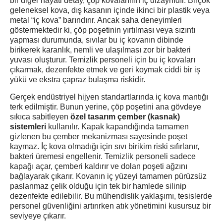
bir diğer hayati detay, çöp kovalarının iç dizaynıdır. Birçok
geleneksel kova, dış kasanın içinde ikinci bir plastik veya
metal “iç kova” barındırır. Ancak saha deneyimleri
göstermektedir ki, çöp poşetinin yırtılması veya sızıntı
yapması durumunda, sıvılar bu iç kovanın dibinde
birikerek karanlık, nemli ve ulaşılması zor bir bakteri
yuvası oluşturur. Temizlik personeli için bu iç kovaları
çıkarmak, dezenfekte etmek ve geri koymak ciddi bir iş
yükü ve ekstra çapraz bulaşma riskidir.
Gerçek endüstriyel hijyen standartlarında iç kova mantığı
terk edilmiştir. Bunun yerine, çöp poşetini ana gövdeye
sıkıca sabitleyen
özel tasarım çember (kasnak)
sistemleri
kullanılır. Kapak kapandığında tamamen
gizlenen bu çember mekanizması sayesinde poşet
kaymaz. İç kova olmadığı için sıvı birikim riski sıfırlanır,
bakteri üremesi engellenir. Temizlik personeli sadece
kapağı açar, çemberi kaldırır ve dolan poşeti ağzını
bağlayarak çıkarır. Kovanın iç yüzeyi tamamen pürüzsüz
paslanmaz çelik olduğu için tek bir hamlede silinip
dezenfekte edilebilir. Bu mühendislik yaklaşımı, tesislerde
personel güvenliğini artırırken atık yönetimini kusursuz bir
seviyeye çıkarır.