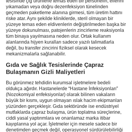
tesisinde çiğ ürünlerle temas eden bir personelin, ellerini
yıkamadan veya doğru dezenfeksiyon tünelinden
geçmeden paketleme alanına girmesi, tüm üretim hattını
riske atar. Aynı şekilde kliniklerde, steril olmayan bir
yüzeye temas eden eldivenlerin değiştirilmeden başka bir
yüzeye dokunulması, patojenlerin zincirleme reaksiyonla
tüm binaya yayılmasına neden olur. Ortak kullanım
alanlarında hijyen kuralları sadece yazılı talimatlarla
değil, bu transfer zincirini fiziksel olarak kesecek
mekanizmalarla sağlanabilir.
Gıda ve Sağlık Tesislerinde Çapraz
Bulaşmanın Gizli Maliyetleri
Bu görünmez tehdidin kurumsal işletmelere bedeli
oldukça ağırdır. Hastanelerde “Hastane İnfeksiyonları”
(Nozokomiyal enfeksiyonlar) olarak bilinen vakaların
büyük bir kısmı, uygun olmayan ıslak hacim ekipmanları
yüzünden gerçekleşir. Gıda sektöründe ise endüstriyel
mutfaklarda çapraz bulaşma, ürün toplatma süreçlerine,
ciddi yasal yaptırımlara ve onarılamaz marka itibar
kayıplarına yol açar. İşletmeler için mesele sadece bir
denetimden geçmek değil, operasyonel sürdürülebilirliği