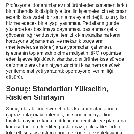
Profesyonel donanımlar ev tipi ürünlerden tamamen farklı
bir mühendislik disipliniyle üretilir. İşletmeler için ekipman
tedariki kısa vadeli bir satın alma eylemi değil, uzun yıllar
hizmet edecek bir altyapı yatırımıdır. Pedalların günde
yüzlerce kez basılmaya dayanması, paslanmaz çelik
gövdenin ağır endüstriyel temizlik kimyasallarına karşı
korozyona uğramaması ve mekanik parçaların
(menteşeler, sensörler) arıza yapmadan çalışması,
işletmenin toplam sahip olma maliyetini (ROI) optimize
eder. İşlevselliği düşük, standart dışı ürünler kısa sürede
deforme olarak hem hijyen zincirini kırar hem de sürekli
yenileme maliyeti yaratarak operasyonel verimliliği
düşürür.
Sonuç: Standartları Yükseltin,
Riskleri Sıfırlayın
Sonuç olarak, profesyonel ortak kullanım alanlarında
çapraz bulaşmayı önlemek, personelin insiyatifine
bırakılamayacak kadar ciddi bir mühendislik ve planlama
konusudur. Tercih edilen paslanmaz çelik kalitesinden,
fotoselli su akış sistemlerine; personeli dezenfeksiyona