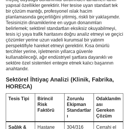
yapısal özellikler gerektirir. Her tesise uyan standart tek
bir çözüm mantığı, profesyonel ıslak hacim
planlamasında geçerliliğini yitirmiş, riskli bir yaklaşımdır.
Tesisinizin dinamiklerine en uygun donanımları
belirlemek; sektörel standartları eksiksiz okuyabilmeyi,
tesis içi yaya trafik haritasını doğru analiz etmeyi ve geçici
çözümler yerine uzun vadeli kurumsal bir yatırım
perspektifiyle hareket etmeyi gerektirir. Kısa ömürlü
tercihler yerine, işletmenin yıllarca güvenle
kullanabileceği, ağır endüstriyel şartlara dayanıklı ve
sektöre özel sistemleri entegre etmek kalıcı başarının
anahtarıdır.
Sektörel İhtiyaç Analizi (Klinik, Fabrika,
HORECA)
Tesis Tipi
Birincil
Zorunlu
Odaklanılm
Risk
Ekipman
ası
Faktörü
Standartlar
Gereken
ı
Çözüm
Sağlık &
Hastane
304/316
Cerrahi el