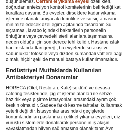
düşünülemez.
Cerrahi el yıkama evyesi
özellikleri,
doğrudan enfeksiyon kontrol komitelerinin belirlediği katı
kurallara dayanır. Bu evyeler, dirseklere kadar yıkama
işlemine olanak tanıyacak derinlikte ve su sıçramasını
minimize edecek özel eğim açılarında tasarlanır. Su
sıçraması, lavabo içindeki bakterilerin personelin
önlüğüne veya çevredeki steril alanlara taşınmasına
neden olduğu için son derece tehlikelidir. Hastane ıslak
hacim standartları gereği, bu evyelerde su akışı ve
sabunluklar fotosele veya dizden kumandalı valflere bağlı
olmalı, hiçbir şekilde manuel batarya kullanılmamalıdır.
Endüstriyel Mutfaklarda Kullanılan
Antibakteriyel Donanımlar
HORECA (Otel, Restoran, Kafe) sektörü ve devasa
catering tesislerinde, çiğ et işleme alanları ile sebze
hazırlık veya pişirme istasyonları arasındaki ayrım çok
keskin olmalıdır. Sadece farklı kesme tahtaları kullanmak
yeterli değildir. İstasyonlar arasındaki geçişlerde
konumlandırılan paslanmaz çelik el yıkama evyeleri, diz
vuruşlu sistemlerle donatılarak personelin iş akışını
yavaşlatmadan hijyen sağlamasına olanak tanır. Aynı