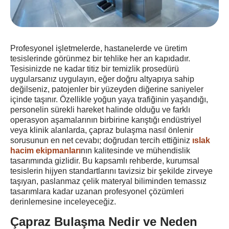
Profesyonel işletmelerde, hastanelerde ve üretim
tesislerinde görünmez bir tehlike her an kapıdadır.
Tesisinizde ne kadar titiz bir temizlik prosedürü
uygularsanız uygulayın, eğer doğru altyapıya sahip
değilseniz, patojenler bir yüzeyden diğerine saniyeler
içinde taşınır. Özellikle yoğun yaya trafiğinin yaşandığı,
personelin sürekli hareket halinde olduğu ve farklı
operasyon aşamalarının birbirine karıştığı endüstriyel
veya klinik alanlarda, çapraz bulaşma nasıl önlenir
sorusunun en net cevabı; doğrudan tercih ettiğiniz
ıslak
hacim ekipmanları
nın kalitesinde ve mühendislik
tasarımında gizlidir. Bu kapsamlı rehberde, kurumsal
tesislerin hijyen standartlarını tavizsiz bir şekilde zirveye
taşıyan, paslanmaz çelik materyal biliminden temassız
tasarımlara kadar uzanan profesyonel çözümleri
derinlemesine inceleyeceğiz.
Çapraz Bulaşma Nedir ve Neden