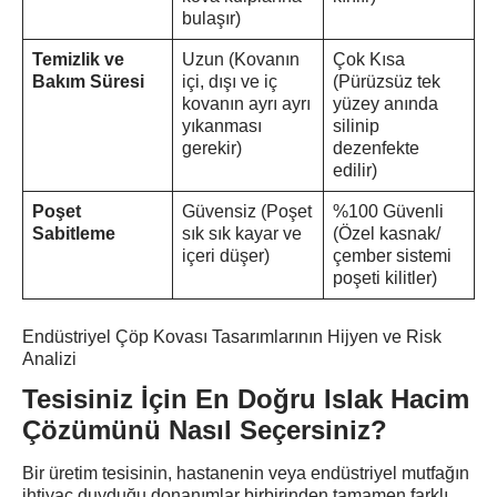
bulaşır)
Temizlik ve
Uzun (Kovanın
Çok Kısa
Bakım Süresi
içi, dışı ve iç
(Pürüzsüz tek
kovanın ayrı ayrı
yüzey anında
yıkanması
silinip
gerekir)
dezenfekte
edilir)
Poşet
Güvensiz (Poşet
%100 Güvenli
Sabitleme
sık sık kayar ve
(Özel kasnak/
içeri düşer)
çember sistemi
poşeti kilitler)
Endüstriyel Çöp Kovası Tasarımlarının Hijyen ve Risk
Analizi
Tesisiniz İçin En Doğru Islak Hacim
Çözümünü Nasıl Seçersiniz?
Bir üretim tesisinin, hastanenin veya endüstriyel mutfağın
ihtiyaç duyduğu donanımlar birbirinden tamamen farklı