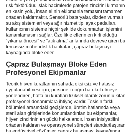
risk faktörüdür. Islak hacimlerde patojen zincirini kırmanın
en kesin yolu, insan elinin ekipmanla temasını tamamen
ortadan kaldırmaktır. Sensörlü bataryalar, dizden vurmalı
su akış sistemleri veya ağır hizmet tipi ayak pedalları,
kullanıcının sisteme hiçbir şekilde dokunmadan işlemini
tamamlamasını sağlar. Özellikle ellerin en kirli olduğu
“yıkama öncesi” ve “atık atma” anlarında devreye giren bu
temassız mühendislik harikaları, çapraz bulaşmayı
kaynağında bloke eder.
Çapraz Bulaşmayı Bloke Eden
Profesyonel Ekipmanlar
Teorik hijyen kurallarının sahada eksiksiz ve hatasız
uygulanabilmesi için, personeli doğru hareket etmeye
yönlendiren, hatta bu kuralları fiziksel olarak zorunlu kılan
profesyonel donanımlara ihtiyaç vardır. Tesisin farklı
bölümleri arasındaki geçişlerde, üretim hatlarında veya
steril alan girişlerinde konumlandırılan bu ekipmanlar,
hijyen zincirinin en güçlü halkalarıdır. İnsan inisiyatifini
ortadan kaldıran ve operasyonel süreçleri standartlaştıran
bu endüstriyel çözümler, çapraz bulaşmayı kaynağında