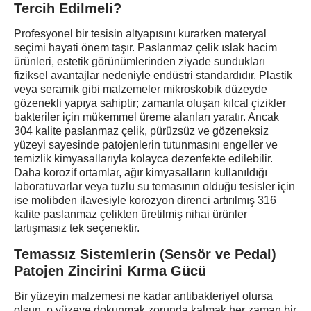
Tercih Edilmeli?
Profesyonel bir tesisin altyapısını kurarken materyal
seçimi hayati önem taşır. Paslanmaz çelik ıslak hacim
ürünleri, estetik görünümlerinden ziyade sundukları
fiziksel avantajlar nedeniyle endüstri standardıdır. Plastik
veya seramik gibi malzemeler mikroskobik düzeyde
gözenekli yapıya sahiptir; zamanla oluşan kılcal çizikler
bakteriler için mükemmel üreme alanları yaratır. Ancak
304 kalite paslanmaz çelik, pürüzsüz ve gözeneksiz
yüzeyi sayesinde patojenlerin tutunmasını engeller ve
temizlik kimyasallarıyla kolayca dezenfekte edilebilir.
Daha korozif ortamlar, ağır kimyasalların kullanıldığı
laboratuvarlar veya tuzlu su temasının olduğu tesisler için
ise molibden ilavesiyle korozyon direnci artırılmış 316
kalite paslanmaz çelikten üretilmiş nihai ürünler
tartışmasız tek seçenektir.
Temassız Sistemlerin (Sensör ve Pedal)
Patojen Zincirini Kırma Gücü
Bir yüzeyin malzemesi ne kadar antibakteriyel olursa
olsun, o yüzeye dokunmak zorunda kalmak her zaman bir