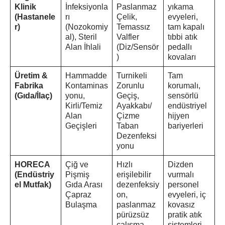
Klinik
İnfeksiyonla
Paslanmaz
yıkama
(Hastanele
rı
Çelik,
evyeleri,
r)
(Nozokomiy
Temassız
tam kapalı
al), Steril
Valfler
tıbbi atık
Alan İhlali
(Diz/Sensör
pedallı
)
kovaları
Üretim &
Hammadde
Turnikeli
Tam
Fabrika
Kontaminas
Zorunlu
korumalı,
(Gıda/İlaç)
yonu,
Geçiş,
sensörlü
Kirli/Temiz
Ayakkabı/
endüstriyel
Alan
Çizme
hijyen
Geçişleri
Taban
bariyerleri
Dezenfeksi
yonu
HORECA
Çiğ ve
Hızlı
Dizden
(Endüstriy
Pişmiş
erişilebilir
vurmalı
el Mutfak)
Gıda Arası
dezenfeksiy
personel
Çapraz
on,
evyeleri, iç
Bulaşma
paslanmaz
kovasız
pürüzsüz
pratik atık
çalışma
sistemleri