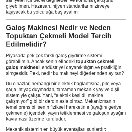
saniyeler içinde, el değmeden ve konforla galoşunu
giyebilmen. Hazırsan, hijyen standartlarını zirveye
taşıyacak bu yolculuğa başlayalım.
Galoş Makinesi Nedir ve Neden
Topuktan Çekmeli Model Tercih
Edilmelidir?
Piyasada pek çok farklı galoş giydirme sistemi
görebilirsin. Ancak senin elindeki
topuktan çekmeli
galoş makinesi
, endüstriyel dayanıklılığın ve pratikliğin
simgesidir. Peki, nedir bu makineyi diğerlerinden ayıran?
Bu cihazlar, herhangi bir elektrik bağlantısına, pile veya
şarja ihtiyaç duymadan, tamamen mekanik yay ve dişli
sistemiyle çalışır. Yani, “elektrik kesildi, makine
çalışmıyor” gibi bir derdin asla olmaz. Mekanizmanın
temel prensibi, senin fiziksel hareketinle (ayağını geriye
çekmenle) içerideki yayın tetiklenmesi ve galoşun ayağını
kavraması üzerine kuruludur.
Mekanik sistemin en büyük avantajları şunlardır: