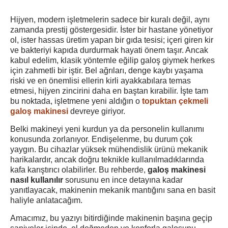
Hijyen, modern işletmelerin sadece bir kuralı değil, aynı
zamanda prestij göstergesidir. İster bir hastane yönetiyor
ol, ister hassas üretim yapan bir gıda tesisi; içeri giren kir
ve bakteriyi kapıda durdurmak hayati önem taşır. Ancak
kabul edelim, klasik yöntemle eğilip galoş giymek herkes
için zahmetli bir iştir. Bel ağrıları, denge kaybı yaşama
riski ve en önemlisi ellerin kirli ayakkabılara temas
etmesi, hijyen zincirini daha en baştan kırabilir. İşte tam
bu noktada, işletmene yeni aldığın o
topuktan çekmeli
galoş makinesi
devreye giriyor.
Belki makineyi yeni kurdun ya da personelin kullanımı
konusunda zorlanıyor. Endişelenme, bu durum çok
yaygın. Bu cihazlar yüksek mühendislik ürünü mekanik
harikalardır, ancak doğru teknikle kullanılmadıklarında
kafa karıştırıcı olabilirler. Bu rehberde,
galoş makinesi
nasıl kullanılır
sorusunu en ince detayına kadar
yanıtlayacak, makinenin mekanik mantığını sana en basit
haliyle anlatacağım.
Amacımız, bu yazıyı bitirdiğinde makinenin başına geçip