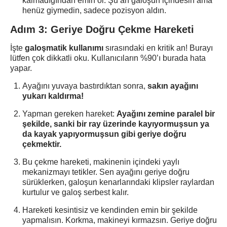
kalmadığından emin ol. Şu an galoşun içindesin ama
henüz giymedin, sadece pozisyon aldın.
Adım 3: Geriye Doğru Çekme Hareketi
İşte
galoşmatik kullanımı
sırasındaki en kritik an! Burayı
lütfen çok dikkatli oku. Kullanıcıların %90’ı burada hata
yapar.
Ayağını yuvaya bastırdıktan sonra,
sakın ayağını
yukarı kaldırma!
Yapman gereken hareket:
Ayağını zemine paralel bir
şekilde, sanki bir ray üzerinde kayıyormuşsun ya
da kayak yapıyormuşsun gibi geriye doğru
çekmektir.
Bu çekme hareketi, makinenin içindeki yaylı
mekanizmayı tetikler. Sen ayağını geriye doğru
sürüklerken, galoşun kenarlarındaki klipsler raylardan
kurtulur ve galoş serbest kalır.
Hareketi kesintisiz ve kendinden emin bir şekilde
yapmalısın. Korkma, makineyi kırmazsın. Geriye doğru