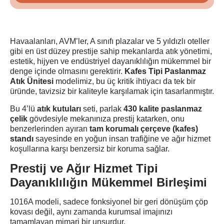
Havaalanları, AVM’ler, A sınıfı plazalar ve 5 yıldızlı oteller
gibi en üst düzey prestije sahip mekanlarda atık yönetimi,
estetik, hijyen ve endüstriyel dayanıklılığın mükemmel bir
denge içinde olmasını gerektirir.
Kafes Tipi Paslanmaz
Atık Ünitesi
modelimiz, bu üç kritik ihtiyacı da tek bir
üründe, tavizsiz bir kaliteyle karşılamak için tasarlanmıştır.
Bu 4’lü
atık kutuları
seti, parlak
430 kalite paslanmaz
çelik
gövdesiyle mekanınıza prestij katarken, onu
benzerlerinden ayıran
tam korumalı çerçeve (kafes)
standı
sayesinde en yoğun insan trafiğine ve ağır hizmet
koşullarına karşı benzersiz bir koruma sağlar.
Prestij ve Ağır Hizmet Tipi
Dayanıklılığın Mükemmel Birleşimi
1016A modeli, sadece fonksiyonel bir geri dönüşüm çöp
kovası değil, aynı zamanda kurumsal imajınızı
tamamlayan mimari bir unsurdur.