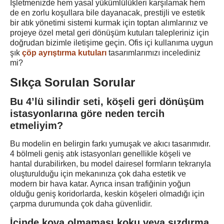
İşletmenizde hem yasal yükümlülükleri karşılamak hem
de en zorlu koşullara bile dayanacak, prestijli ve estetik
bir atık yönetimi sistemi kurmak için toptan alımlarınız ve
projeye özel metal geri dönüşüm kutuları talepleriniz için
doğrudan bizimle iletişime geçin. Ofis içi kullanıma uygun
şık
çöp ayrıştırma kutuları
tasarımlarımızı incelediniz
mi?
Sıkça Sorulan Sorular
Bu 4’lü silindir seti, köşeli geri dönüşüm
istasyonlarına göre neden tercih
etmeliyim?
Bu modelin en belirgin farkı
yumuşak ve akıcı
tasarımıdır.
4 bölmeli geniş atık istasyonları genellikle köşeli ve
hantal durabilirken, bu model dairesel formların tekrarıyla
oluşturulduğu için mekanınıza çok daha estetik ve
modern bir hava katar. Ayrıca insan trafiğinin yoğun
olduğu geniş koridorlarda, keskin köşeleri olmadığı için
çarpma durumunda çok daha güvenlidir.
İçinde kova olmaması koku veya sızdırma