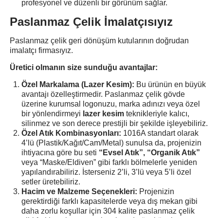
profesyonel ve düzenli bir görünüm sağlar.
Paslanmaz Çelik İmalatçısıyız
Paslanmaz çelik geri dönüşüm kutularının doğrudan
imalatçı firmasıyız.
Üretici olmanın size sunduğu avantajlar:
Özel Markalama (Lazer Kesim):
Bu ürünün en büyük
avantajı özelleştirmedir. Paslanmaz çelik gövde
üzerine kurumsal logonuzu, marka adınızı veya özel
bir yönlendirmeyi
lazer kesim
teknikleriyle kalıcı,
silinmez ve son derece prestijli bir şekilde işleyebiliriz.
Özel Atık Kombinasyonları:
1016A standart olarak
4’lü (Plastik/Kağıt/Cam/Metal) sunulsa da, projenizin
ihtiyacına göre bu seti
“Evsel Atık”, “Organik Atık”
veya “Maske/Eldiven” gibi farklı bölmelerle yeniden
yapılandırabiliriz. İsterseniz 2’li, 3’lü veya 5’li özel
setler üretebiliriz.
Hacim ve Malzeme Seçenekleri:
Projenizin
gerektirdiği farklı kapasitelerde veya dış mekan gibi
daha zorlu koşullar için 304 kalite paslanmaz çelik