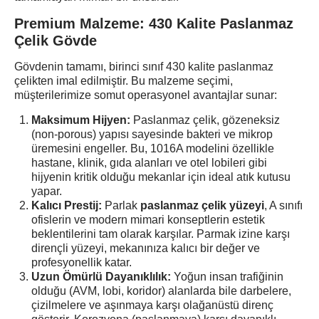
Premium Malzeme: 430 Kalite Paslanmaz
Çelik Gövde
Gövdenin tamamı, birinci sınıf 430 kalite paslanmaz
çelikten imal edilmiştir. Bu malzeme seçimi,
müşterilerimize somut operasyonel avantajlar sunar:
Maksimum Hijyen:
Paslanmaz çelik, gözeneksiz
(non-porous) yapısı sayesinde bakteri ve mikrop
üremesini engeller. Bu, 1016A modelini özellikle
hastane, klinik, gıda alanları ve otel lobileri gibi
hijyenin kritik olduğu mekanlar için ideal atık kutusu
yapar.
Kalıcı Prestij:
Parlak
paslanmaz çelik yüzeyi
, A sınıfı
ofislerin ve modern mimari konseptlerin estetik
beklentilerini tam olarak karşılar. Parmak izine karşı
dirençli yüzeyi, mekanınıza kalıcı bir değer ve
profesyonellik katar.
Uzun Ömürlü Dayanıklılık:
Yoğun insan trafiğinin
olduğu (AVM, lobi, koridor) alanlarda bile darbelere,
çizilmelere ve aşınmaya karşı olağanüstü direnç