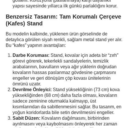
gösterir. Korozyona (paslanmaya) karşı dayanıklı
yapısı sayesinde yıllarca ilk günkü parlaklığını korur.
Benzersiz Tasarım: Tam Korumalı Çerçeve
(Kafes) Stand
Bu modelin kalbinde, yüklenen ürün görselinde de
detaylıca görülen siyah renkli, sağlam metal stand yer alır.
Bu “kafes” yapının avantajları:
Darbe Koruması:
Stand, kovalar için adeta bir “zırh”
görevi görerek, tekerlekli sandalyelerin, temizlik
arabalarının, bavulların veya ağır yüklerin doğrudan
kovaların hassas paslanmaz gövdesine çarpmasını
engeller ve geri dönüşüm çöp kovası ünitelerinin
ömrünü uzatır.
Devrilme Önleyici:
Stand yüksekliğinin (73 cm) kova
yüksekliğinden (68 cm) daha fazla olması, kovaların
sadece zeminine oturmakla kalmayıp, üst
kısımlarından da sabitlenmesini sağlar. Bu tasarım, en
yoğun koridorlarda bile setin devrilmesini engeller.
Sabit Düzen:
Kovaların dağılmasını, birbirinden
ayrılmasını veya kaybolmasını önleyerek her zaman