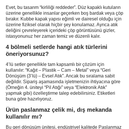
Evet, bu tasarım
“kirliliği reddeder”
. Düz kapaklı kutuların
üzerine genellikle insanlar geçerken boş bardak veya çöp
bırakır. Kubbe kapak yapısı eğimli ve dairesel olduğu için
üzerine fiziksel olarak hiçbir şey konulamaz. Ayrıca atık
deliğini çevreleyerek içerideki çöp görüntüsünü gizler,
istasyonunuz her zaman temiz ve düzenli kalır.
4 bölmeli setlerde hangi atık türlerini
öneriyorsunuz?
4’lü setler genellikle
tam kapsamlı
bir çözüm için
kullanılır: “Kağıt – Plastik – Cam – Metal” veya “Geri
Dönüşüm (3’lü) – Evsel Atık”. Ancak bu sıralama sabit
değildir. Sipariş aşamasında işletmenizin ihtiyacına göre
(Örneğin 4. üniteyi “Pil Atığı” veya “Elektronik Atık”
yapmak gibi) özelleştirme talep edebilirsiniz. Etiketleri
buna göre hazırlıyoruz.
Ürün paslanmaz çelik mi, dış mekanda
kullanılır mı?
Bu geri dönüşüm ünitesi, endüstriyel kalitede
Paslanmaz