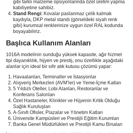
gibi farklı malzeme opsiyonlarında özel üretim yapma
kabiliyetine sahibiz.
Stand Rengi:
Kovalar paslanmaz çelik kalmak
kaydıyla, DKP metal standı (görseldeki siyah renk
gibi) kurumsal renklerinize uygun özel RAL kodunda
boyayabiliriz.
Başlıca Kullanım Alanları
1016A modelinin sunduğu yüksek kapasite, ağır hizmet
tipi dayanıklılık, hijyen ve prestij, onu özellikle aşağıdaki
alanlar için ideal bir sıfır atık kutusu çözümü yapar:
Havaalanları, Terminaller ve İstasyonlar
Alışveriş Merkezleri (AVM’ler) ve Yeme-İçme Katları
5 Yıldızlı Oteller, Lobi Alanları, Restoranlar ve
Konferans Salonları
Özel Hastaneler, Klinikler ve Hijyenin Kritik Olduğu
Sağlık Kuruluşları
A-Sınıfı Ofisler, Plazalar ve Yönetim Katları
Üniversite Kampüsleri ve Prestijli Eğitim Kurumları
Banka Genel Müdürlükleri ve Prestijli Kamu Binaları