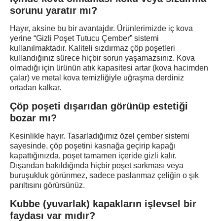
sorunu yaratır mı?
Hayır, aksine bu bir avantajdır. Ürünlerimizde iç kova
yerine
“Gizli Poşet Tutucu Çember”
sistemi
kullanılmaktadır. Kaliteli sızdırmaz çöp poşetleri
kullandığınız sürece hiçbir sorun yaşamazsınız. Kova
olmadığı için ürünün
atık kapasitesi artar
(kova hacimden
çalar) ve metal kova temizliğiyle uğraşma derdiniz
ortadan kalkar.
Çöp poşeti dışarıdan görünüp estetiği
bozar mı?
Kesinlikle hayır. Tasarladığımız özel
çember sistemi
sayesinde, çöp poşetini kasnağa geçirip kapağı
kapattığınızda, poşet tamamen içeride gizli kalır.
Dışarıdan bakıldığında hiçbir poşet sarkması veya
buruşukluk görünmez, sadece paslanmaz çeliğin o şık
parıltısını görürsünüz.
Kubbe (yuvarlak) kapakların işlevsel bir
faydası var mıdır?