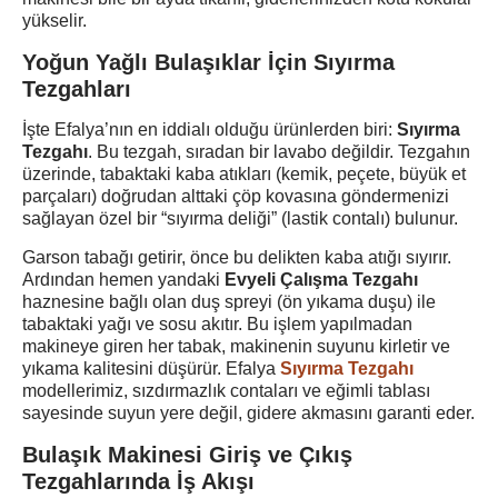
yükselir.
Yoğun Yağlı Bulaşıklar İçin Sıyırma
Tezgahları
İşte Efalya’nın en iddialı olduğu ürünlerden biri:
Sıyırma
Tezgahı
. Bu tezgah, sıradan bir lavabo değildir. Tezgahın
üzerinde, tabaktaki kaba atıkları (kemik, peçete, büyük et
parçaları) doğrudan alttaki çöp kovasına göndermenizi
sağlayan özel bir “sıyırma deliği” (lastik contalı) bulunur.
Garson tabağı getirir, önce bu delikten kaba atığı sıyırır.
Ardından hemen yandaki
Evyeli Çalışma Tezgahı
haznesine bağlı olan duş spreyi (ön yıkama duşu) ile
tabaktaki yağı ve sosu akıtır. Bu işlem yapılmadan
makineye giren her tabak, makinenin suyunu kirletir ve
yıkama kalitesini düşürür. Efalya
Sıyırma Tezgahı
modellerimiz, sızdırmazlık contaları ve eğimli tablası
sayesinde suyun yere değil, gidere akmasını garanti eder.
Bulaşık Makinesi Giriş ve Çıkış
Tezgahlarında İş Akışı