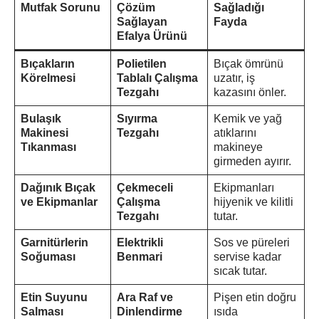
Mutfak Sorunu
Çözüm
Sağladığı
Sağlayan
Fayda
Efalya Ürünü
Bıçakların
Polietilen
Bıçak ömrünü
Körelmesi
Tablalı Çalışma
uzatır, iş
Tezgahı
kazasını önler.
Bulaşık
Sıyırma
Kemik ve yağ
Makinesi
Tezgahı
atıklarını
Tıkanması
makineye
girmeden ayırır.
Dağınık Bıçak
Çekmeceli
Ekipmanları
ve Ekipmanlar
Çalışma
hijyenik ve kilitli
Tezgahı
tutar.
Garnitürlerin
Elektrikli
Sos ve püreleri
Soğuması
Benmari
servise kadar
sıcak tutar.
Etin Suyunu
Ara Raf ve
Pişen etin doğru
Salması
Dinlendirme
ısıda