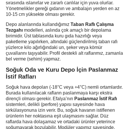
sırasında ıslanırlar ve zararlı canlılar için yuva olurlar.
Yönetmelikler gereği gıdanın ve ambalajın yerden en az
10-15 cm yüksekte olması gerekir.
Depo alanlarında kullandığımız
Taban Raflı Çalışma
Tezgahı
modelleri, aslında çok amaçlı bir depolama
birimidir. Üst tablasında kuru gıda hazırlığı veya
paketleme yapılırken, altındaki güçlendirilmiş taban rafı
yüzlerce kilo ağırlığındaki un, şeker veya kömür
çuvallarını taşıyabilir. Profil destekli alt raflarımız, zamanla
bel verme (sehim) yapmaz.
Soğuk Oda ve Kuru Depo İçin Paslanmaz
İstif Rafları
Soğuk hava depoları (-18°C veya +4°C) nemli ortamlardır.
Burada kullanılacak rafların paslanmaya karşı ekstra
dirençli olması gerekir. Efalya’nın
Paslanmaz İstif Rafı
sistemleri, delikli (perfore) yapısı sayesinde hava
sirkülasyonuna izin verir. Bu, soğuk havanın istiflenen
ürünlerin her noktasına eşit ulaşmasını sağlar. Düz
raflarda hava dolaşamaz ve ortadaki ürünler yeterince
soğumayarak bozulabilir. Modüler yapımız sayesinde,