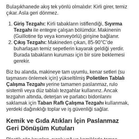
Bulaşıkhanede akış tek yönlü olmalıdır: Kirli girer, temiz
çıkar. Asla geri dönmez.
Giriş Tezgahı:
Kirli tabakların istiflendiği,
Sıyırma
Tezgahı
ile entegre çalışan bölümdür. Makinenin
(Guillotine tip veya konveyörlü) girişine bağlanır.
Çıkış Tezgahı:
Makineden çıkan, 85-90°C’de
buharlaşan temiz sepetlerin kayarak geldiği yerdir.
Burada tabakların kuruması için bir süre beklemesi
gerekir.
Biz bu alanda, makineye tam uyumlu, kenar setleri (su
taşmasını önlemek için) yükseltilmiş
Polietilen Tablalı
Çalışma Tezgahı
yerine tamamen paslanmaz, rulo
sistemli veya düz tablalı tezgahlar kullanırız. Ancak
tezgahın altında, deterjan ve parlatıcı bidonlarını
saklamak için
Taban Raflı Çalışma Tezgahı
kullanmak,
yerdeki dağınıklığı toplar ve iş güvenliği sağlar.
Kemik ve Gıda Atıkları İçin Paslanmaz
Geri Dönüşüm Kutuları