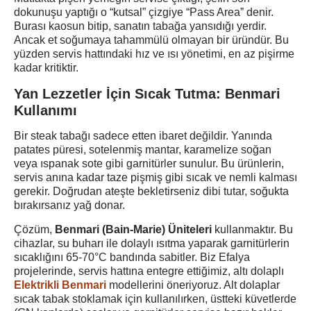
dokunuşu yaptığı o “kutsal” çizgiye “Pass Area” denir.
Burası kaosun bitip, sanatın tabağa yansıdığı yerdir.
Ancak et soğumaya tahammülü olmayan bir üründür. Bu
yüzden servis hattındaki hız ve ısı yönetimi, en az pişirme
kadar kritiktir.
Yan Lezzetler İçin Sıcak Tutma: Benmari
Kullanımı
Bir steak tabağı sadece etten ibaret değildir. Yanında
patates püresi, sotelenmiş mantar, karamelize soğan
veya ıspanak sote gibi garnitürler sunulur. Bu ürünlerin,
servis anına kadar taze pişmiş gibi sıcak ve nemli kalması
gerekir. Doğrudan ateşte bekletirseniz dibi tutar, soğukta
bırakırsanız yağ donar.
Çözüm,
Benmari (Bain-Marie) Üniteleri
kullanmaktır. Bu
cihazlar, su buharı ile dolaylı ısıtma yaparak garnitürlerin
sıcaklığını 65-70°C bandında sabitler. Biz Efalya
projelerinde, servis hattına entegre ettiğimiz, altı dolaplı
Elektrikli Benmari
modellerini öneriyoruz. Alt dolaplar
sıcak tabak stoklamak için kullanılırken, üstteki küvetlerde