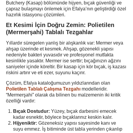
Butchery (Kasap) bölümünde hijyen, bıçak güvenliği ve
çapraz bulaşmayı önlemek için Efalya’nın geliştirdiği özel
hazırlık istasyonu çözümleri.
Et Kesimi İçin Doğru Zemin: Polietilen
(Mermerşahi) Tablalı Tezgahlar
Yıllardır süregelen yanlış bir alışkanlık var: Mermer veya
ahşap üzerinde et kesmek. Ahşap, gözenekli yapısı
nedeniyle bakteri yuvasıdır ve profesyonel mutfakta
kesinlikle yasaktır. Mermer ise serttir; bıçağınızın ağzını
saniyeler içinde köreltir. Bir kasap için kör bıçak, iş kazası
riskini artırır ve eti ezer, suyunu kaçırır.
Çözüm, Efalya kataloğumuzun yıldızlarından olan
Polietilen Tablalı Çalışma Tezgahı
modelleridir.
“Mermerşahi” olarak da bilinen bu malzemenin iki kritik
özelliği vardır:
Bıçak Dostudur:
Yüzey, bıçak darbesini emecek
kadar esnektir, böylece bıçaklarınız keskin kalır.
Hijyeniktir:
Gözeneksiz yapısı sayesinde kanı ve
suyu emmez. İş bitiminde üst tabla yerinden çıkarılıp