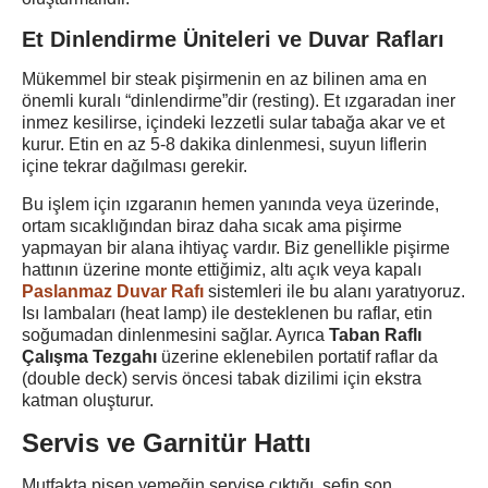
Et Dinlendirme Üniteleri ve Duvar Rafları
Mükemmel bir steak pişirmenin en az bilinen ama en
önemli kuralı “dinlendirme”dir (resting). Et ızgaradan iner
inmez kesilirse, içindeki lezzetli sular tabağa akar ve et
kurur. Etin en az 5-8 dakika dinlenmesi, suyun liflerin
içine tekrar dağılması gerekir.
Bu işlem için ızgaranın hemen yanında veya üzerinde,
ortam sıcaklığından biraz daha sıcak ama pişirme
yapmayan bir alana ihtiyaç vardır. Biz genellikle pişirme
hattının üzerine monte ettiğimiz, altı açık veya kapalı
Paslanmaz Duvar Rafı
sistemleri ile bu alanı yaratıyoruz.
Isı lambaları (heat lamp) ile desteklenen bu raflar, etin
soğumadan dinlenmesini sağlar. Ayrıca
Taban Raflı
Çalışma Tezgahı
üzerine eklenebilen portatif raflar da
(double deck) servis öncesi tabak dizilimi için ekstra
katman oluşturur.
Servis ve Garnitür Hattı
Mutfakta pişen yemeğin servise çıktığı, şefin son