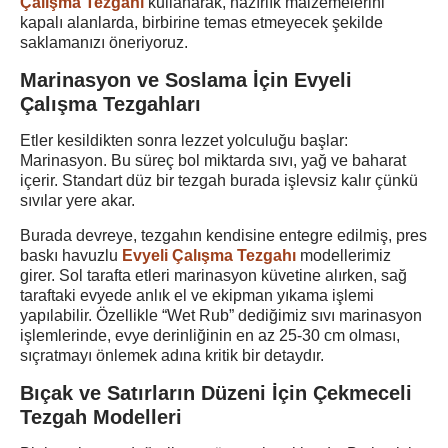
Çalışma Tezgahı
kullanarak, hazırlık malzemelerini
kapalı alanlarda, birbirine temas etmeyecek şekilde
saklamanızı öneriyoruz.
Marinasyon ve Soslama İçin Evyeli
Çalışma Tezgahları
Etler kesildikten sonra lezzet yolculuğu başlar:
Marinasyon. Bu süreç bol miktarda sıvı, yağ ve baharat
içerir. Standart düz bir tezgah burada işlevsiz kalır çünkü
sıvılar yere akar.
Burada devreye, tezgahın kendisine entegre edilmiş, pres
baskı havuzlu
Evyeli Çalışma Tezgahı
modellerimiz
girer. Sol tarafta etleri marinasyon küvetine alırken, sağ
taraftaki evyede anlık el ve ekipman yıkama işlemi
yapılabilir. Özellikle “Wet Rub” dediğimiz sıvı marinasyon
işlemlerinde, evye derinliğinin en az 25-30 cm olması,
sıçratmayı önlemek adına kritik bir detaydır.
Bıçak ve Satırların Düzeni İçin Çekmeceli
Tezgah Modelleri