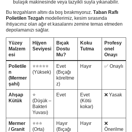
bulaşık makinesinde veya tazyikli suyla yıkanabilir.
Bu tezgahların altını da boş bırakmıyoruz.
Taban Raflı
Polietilen Tezgah
modellerimiz, kesim sırasında
ihtiyacınız olan ağır et kasalarını zemine temas etmeden
depolamanızı sağlar.
Yüzey
Hijyen
Bıçak
Koku
Profesy
Malzem
Seviyesi
Dostu
Tutma
onel
esi
Mu?
Onayı
Polietile
⭐⭐⭐⭐⭐
Evet
Hayır
✅ Onaylı
n
(Yüksek)
(Bıçağı
(Mermer
köreltme
şahi)
z)
Ahşap
⭐
Evet
Evet
❌ Yasak
Kütük
(Düşük –
(Kötü
Bakteri
kokar)
Yuvası)
Mermer
⭐⭐⭐
Hayır
Hayır
❌
/ Granit
(Orta)
(Bıçağı
Önerilme