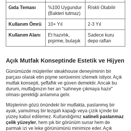
Gıda Teması
%100 Uygundur
Riskli Olabilir
(Bakteri tutmaz)
Kullanım Ömrü
10+ Yıl
2-3 Yıl
Kullanım Alanı
Et hazırlık,
Sadece kuru
pişirme, bulaşık
depo rafları
Açık Mutfak Konseptinde Estetik ve Hijyen
Günümüzde müşteriler steakhouse deneyiminin bir
parçası olarak etin pişme serüvenini izlemek istiyor. Açık
mutfak konsepti, şeffaflık ve güven demektir. Ancak bu
durum, mutfağınızın her an “sahneye çıkmaya hazır”
olması gerektiği anlamına gelir.
Müşterinin gözü önündeki bir mutfakta, paslanmış bir
ayak, yamulmuş bir tezgah kapağı veya çizik içinde bir
yüzey kabul edilemez. Kullandığımız
satineli paslanmaz
çelik yüzeyler
, hem şık bir görünüm sunar hem de
parmak izi ve leke görünümünü minimize eder. Açık