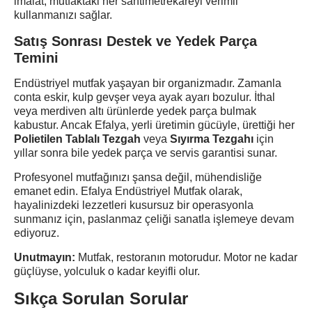
imalat, mutfaktaki her santimetrekareyi verimli
kullanmanızı sağlar.
Satış Sonrası Destek ve Yedek Parça
Temini
Endüstriyel mutfak yaşayan bir organizmadır. Zamanla
conta eskir, kulp gevşer veya ayak ayarı bozulur. İthal
veya merdiven altı ürünlerde yedek parça bulmak
kabustur. Ancak Efalya, yerli üretimin gücüyle, ürettiği her
Polietilen Tablalı Tezgah
veya
Sıyırma Tezgahı
için
yıllar sonra bile yedek parça ve servis garantisi sunar.
Profesyonel mutfağınızı şansa değil, mühendisliğe
emanet edin. Efalya Endüstriyel Mutfak olarak,
hayalinizdeki lezzetleri kusursuz bir operasyonla
sunmanız için, paslanmaz çeliği sanatla işlemeye devam
ediyoruz.
Unutmayın:
Mutfak, restoranın motorudur. Motor ne kadar
güçlüyse, yolculuk o kadar keyifli olur.
Sıkça Sorulan Sorular