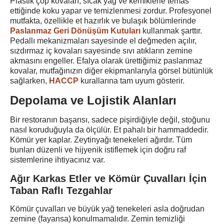
Plastik çöp kovaları, sıcak yağ ve kemiklerle temas
ettiğinde koku yapar ve temizlenmesi zordur. Profesyonel
mutfakta, özellikle et hazırlık ve bulaşık bölümlerinde
Paslanmaz Geri Dönüşüm Kutuları
kullanmak şarttır.
Pedallı mekanizmaları sayesinde el değmeden açılır,
sızdırmaz iç kovaları sayesinde sıvı atıkların zemine
akmasını engeller. Efalya olarak ürettiğimiz paslanmaz
kovalar, mutfağınızın diğer ekipmanlarıyla görsel bütünlük
sağlarken,
HACCP
kurallarına tam uyum gösterir.
Depolama ve Lojistik Alanları
Bir restoranın başarısı, sadece pişirdiğiyle değil, stoğunu
nasıl koruduğuyla da ölçülür. Et pahalı bir hammaddedir.
Kömür yer kaplar. Zeytinyağı tenekeleri ağırdır. Tüm
bunları düzenli ve hijyenik istiflemek için doğru raf
sistemlerine ihtiyacınız var.
Ağır Karkas Etler ve Kömür Çuvalları İçin
Taban Raflı Tezgahlar
Kömür çuvalları ve büyük yağ tenekeleri asla doğrudan
zemine (fayansa) konulmamalıdır. Zemin temizliği