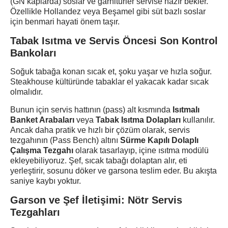
(GN kaplarda) soslar ve garnitürler servise hazır bekler.
Özellikle Hollandez veya Beşamel gibi süt bazlı soslar
için benmari hayati önem taşır.
Tabak Isıtma ve Servis Öncesi Son Kontrol
Bankoları
Soğuk tabağa konan sıcak et, şoku yaşar ve hızla soğur.
Steakhouse kültüründe tabaklar el yakacak kadar sıcak
olmalıdır.
Bunun için servis hattının (pass) alt kısmında
Isıtmalı
Banket Arabaları
veya
Tabak Isıtma Dolapları
kullanılır.
Ancak daha pratik ve hızlı bir çözüm olarak, servis
tezgahının (Pass Bench) altını
Sürme Kapılı Dolaplı
Çalışma Tezgahı
olarak tasarlayıp, içine ısıtma modülü
ekleyebiliyoruz. Şef, sıcak tabağı dolaptan alır, eti
yerleştirir, sosunu döker ve garsona teslim eder. Bu akışta
saniye kaybı yoktur.
Garson ve Şef İletişimi: Nötr Servis
Tezgahları