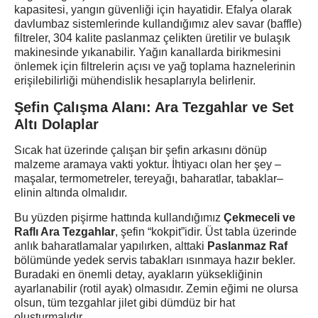
kapasitesi, yangın güvenliği için hayatidir. Efalya olarak
davlumbaz sistemlerinde kullandığımız alev savar (baffle)
filtreler, 304 kalite paslanmaz çelikten üretilir ve bulaşık
makinesinde yıkanabilir. Yağın kanallarda birikmesini
önlemek için filtrelerin açısı ve yağ toplama haznelerinin
erişilebilirliği mühendislik hesaplarıyla belirlenir.
Şefin Çalışma Alanı: Ara Tezgahlar ve Set
Altı Dolaplar
Sıcak hat üzerinde çalışan bir şefin arkasını dönüp
malzeme aramaya vakti yoktur. İhtiyacı olan her şey –
maşalar, termometreler, tereyağı, baharatlar, tabaklar–
elinin altında olmalıdır.
Bu yüzden pişirme hattında kullandığımız
Çekmeceli ve
Raflı Ara Tezgahlar
, şefin “kokpit”idir. Üst tabla üzerinde
anlık baharatlamalar yapılırken, alttaki
Paslanmaz Raf
bölümünde yedek servis tabakları ısınmaya hazır bekler.
Buradaki en önemli detay, ayakların yüksekliğinin
ayarlanabilir (rotil ayak) olmasıdır. Zemin eğimi ne olursa
olsun, tüm tezgahlar jilet gibi dümdüz bir hat
oluşturmalıdır.