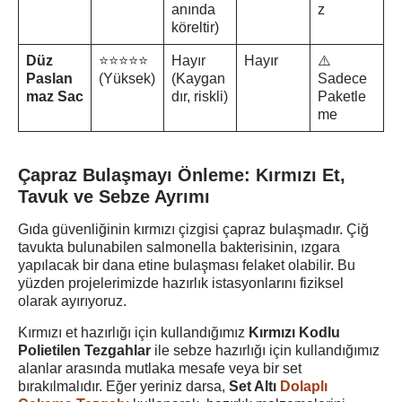
anında
z
köreltir)
Düz
⭐⭐⭐⭐⭐
Hayır
Hayır
⚠️
Paslan
(Yüksek)
(Kaygan
Sadece
maz Sac
dır, riskli)
Paketle
me
Çapraz Bulaşmayı Önleme: Kırmızı Et,
Tavuk ve Sebze Ayrımı
Gıda güvenliğinin kırmızı çizgisi çapraz bulaşmadır. Çiğ
tavukta bulunabilen salmonella bakterisinin, ızgara
yapılacak bir dana etine bulaşması felaket olabilir. Bu
yüzden projelerimizde hazırlık istasyonlarını fiziksel
olarak ayırıyoruz.
Kırmızı et hazırlığı için kullandığımız
Kırmızı Kodlu
Polietilen Tezgahlar
ile sebze hazırlığı için kullandığımız
alanlar arasında mutlaka mesafe veya bir set
bırakılmalıdır. Eğer yeriniz darsa,
Set Altı
Dolaplı