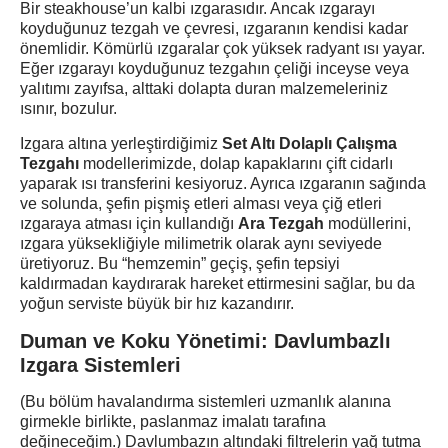
Bir steakhouse’un kalbi ızgarasıdır. Ancak ızgarayı
koyduğunuz tezgah ve çevresi, ızgaranın kendisi kadar
önemlidir. Kömürlü ızgaralar çok yüksek radyant ısı yayar.
Eğer ızgarayı koyduğunuz tezgahın çeliği inceyse veya
yalıtımı zayıfsa, alttaki dolapta duran malzemeleriniz
ısınır, bozulur.
Izgara altına yerleştirdiğimiz
Set Altı Dolaplı Çalışma
Tezgahı
modellerimizde, dolap kapaklarını çift cidarlı
yaparak ısı transferini kesiyoruz. Ayrıca ızgaranın sağında
ve solunda, şefin pişmiş etleri alması veya çiğ etleri
ızgaraya atması için kullandığı
Ara Tezgah
modüllerini,
ızgara yüksekliğiyle milimetrik olarak aynı seviyede
üretiyoruz. Bu “hemzemin” geçiş, şefin tepsiyi
kaldırmadan kaydırarak hareket ettirmesini sağlar, bu da
yoğun serviste büyük bir hız kazandırır.
Duman ve Koku Yönetimi: Davlumbazlı
Izgara Sistemleri
(Bu bölüm havalandırma sistemleri uzmanlık alanına
girmekle birlikte, paslanmaz imalatı tarafına
değineceğim.) Davlumbazın altındaki filtrelerin yağ tutma