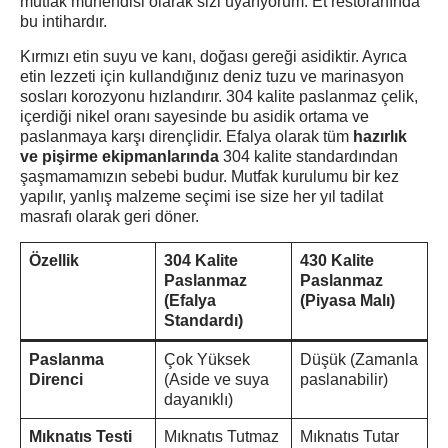
mutfak mühendisi olarak sizi uyarıyorum: Et restoranında
bu intihardır.
Kırmızı etin suyu ve kanı, doğası gereği asidiktir. Ayrıca
etin lezzeti için kullandığınız deniz tuzu ve marinasyon
sosları korozyonu hızlandırır. 304 kalite paslanmaz çelik,
içerdiği nikel oranı sayesinde bu asidik ortama ve
paslanmaya karşı dirençlidir. Efalya olarak tüm
hazırlık
ve pişirme ekipmanlarında
304 kalite standardından
şaşmamamızın sebebi budur. Mutfak kurulumu bir kez
yapılır, yanlış malzeme seçimi ise size her yıl tadilat
masrafı olarak geri döner.
Özellik
304 Kalite
430 Kalite
Paslanmaz
Paslanmaz
(Efalya
(Piyasa Malı)
Standardı)
Paslanma
Çok Yüksek
Düşük (Zamanla
Direnci
(Aside ve suya
paslanabilir)
dayanıklı)
Mıknatıs Testi
Mıknatıs Tutmaz
Mıknatıs Tutar