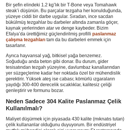
Bir şefin elindeki 1.2 kg’lık bir T-Bone veya Tomahawk
steak’i düşünün. Bu parçalar tezgaha her konulduğunda,
yüzeye ciddi bir darbe uygular. Sıradan, ince sacdan
bükülmüş tezgahlar bu darbeler altında zamanla göçer,
kaynak yerlerinden atar ve denge kaybeder. Bizim
Efalya’da ürettiğimiz güçlendirilmiş profilli
paslanmaz
çalışma tezgahları
tam da bu darbeleri emmek için
tasarlanır.
Ayrıca hayvansal yağ, bitkisel yağa benzemez.
Soğuduğu anda beton gibi donar. Bu durum, gider
tesisatından tezgah yüzeyine, davlumbaz kanallarından
yer süzgeçlerine kadar her noktada özel bir mühendislik
gerektirir. Yüksek ateş ise cabası; kömürlü ızgaraların
yaydığı 300-400 derecelik sıcaklıklar, kalitesiz çeliği
genleştirir ve formunu bozar.
Neden Sadece 304 Kalite Paslanmaz Çelik
Kullanılmalı?
Maliyet düşürmek için piyasada 430 kalite (mıknatıs tutan)
çelik kullananlar olduğunu duyuyorum. Bir endüstriyel