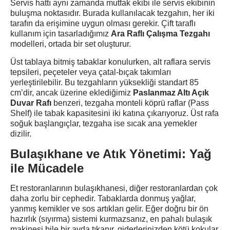
Servis hattı aynı zamanda mutfak ekibi ile servis ekibinin
buluşma noktasıdır. Burada kullanılacak tezgahın, her iki
tarafın da erişimine uygun olması gerekir. Çift taraflı
kullanım için tasarladığımız
Ara Raflı Çalışma Tezgahı
modelleri, ortada bir set oluşturur.
Üst tablaya bitmiş tabaklar konulurken, alt raflara servis
tepsileri, peçeteler veya çatal-bıçak takımları
yerleştirilebilir. Bu tezgahların yüksekliği standart 85
cm’dir, ancak üzerine eklediğimiz
Paslanmaz Altı Açık
Duvar Rafı
benzeri, tezgaha monteli köprü raflar (Pass
Shelf) ile tabak kapasitesini iki katına çıkarıyoruz. Üst rafa
soğuk başlangıçlar, tezgaha ise sıcak ana yemekler
dizilir.
Bulaşıkhane ve Atık Yönetimi: Yağ
ile Mücadele
Et restoranlarının bulaşıkhanesi, diğer restoranlardan çok
daha zorlu bir cephedir. Tabaklarda donmuş yağlar,
yanmış kemikler ve sos artıkları gelir. Eğer doğru bir ön
hazırlık (sıyırma) sistemi kurmazsanız, en pahalı bulaşık
makinesi bile bir ayda tıkanır, giderlerinizden kötü kokular