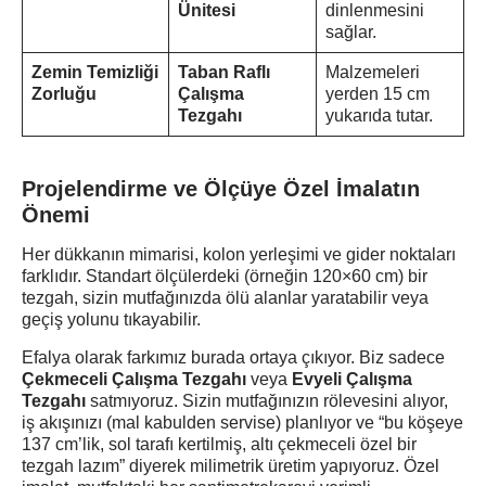
Ünitesi
dinlenmesini
sağlar.
Zemin Temizliği
Taban Raflı
Malzemeleri
Zorluğu
Çalışma
yerden 15 cm
Tezgahı
yukarıda tutar.
Projelendirme ve Ölçüye Özel İmalatın
Önemi
Her dükkanın mimarisi, kolon yerleşimi ve gider noktaları
farklıdır. Standart ölçülerdeki (örneğin 120×60 cm) bir
tezgah, sizin mutfağınızda ölü alanlar yaratabilir veya
geçiş yolunu tıkayabilir.
Efalya olarak farkımız burada ortaya çıkıyor. Biz sadece
Çekmeceli Çalışma Tezgahı
veya
Evyeli Çalışma
Tezgahı
satmıyoruz. Sizin mutfağınızın rölevesini alıyor,
iş akışınızı (mal kabulden servise) planlıyor ve “bu köşeye
137 cm’lik, sol tarafı kertilmiş, altı çekmeceli özel bir
tezgah lazım” diyerek milimetrik üretim yapıyoruz. Özel