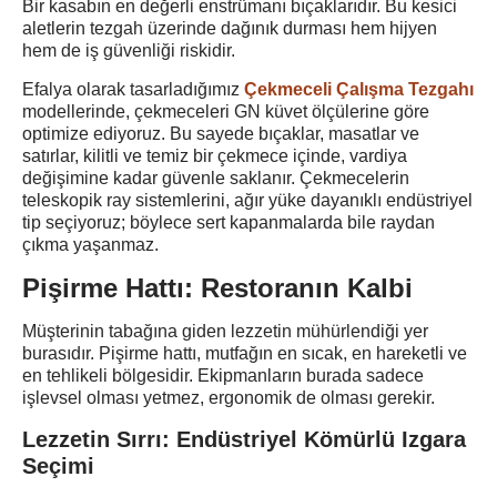
Bir kasabın en değerli enstrümanı bıçaklarıdır. Bu kesici
aletlerin tezgah üzerinde dağınık durması hem hijyen
hem de iş güvenliği riskidir.
Efalya olarak tasarladığımız
Çekmeceli Çalışma Tezgahı
modellerinde, çekmeceleri GN küvet ölçülerine göre
optimize ediyoruz. Bu sayede bıçaklar, masatlar ve
satırlar, kilitli ve temiz bir çekmece içinde, vardiya
değişimine kadar güvenle saklanır. Çekmecelerin
teleskopik ray sistemlerini, ağır yüke dayanıklı endüstriyel
tip seçiyoruz; böylece sert kapanmalarda bile raydan
çıkma yaşanmaz.
Pişirme Hattı: Restoranın Kalbi
Müşterinin tabağına giden lezzetin mühürlendiği yer
burasıdır. Pişirme hattı, mutfağın en sıcak, en hareketli ve
en tehlikeli bölgesidir. Ekipmanların burada sadece
işlevsel olması yetmez, ergonomik de olması gerekir.
Lezzetin Sırrı: Endüstriyel Kömürlü Izgara
Seçimi