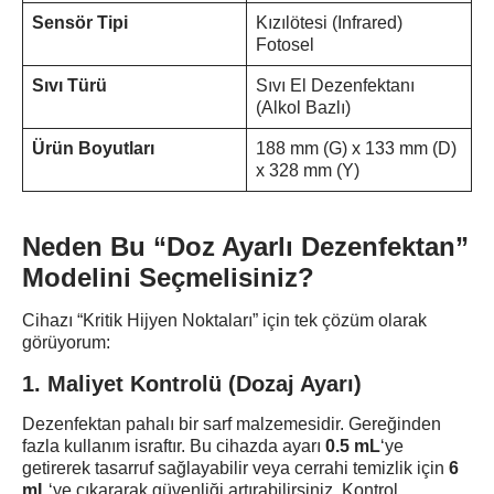
Sensör Tipi
Kızılötesi (Infrared)
Fotosel
Sıvı Türü
Sıvı El Dezenfektanı
(Alkol Bazlı)
Ürün Boyutları
188 mm (G) x 133 mm (D)
x 328 mm (Y)
Neden Bu “Doz Ayarlı Dezenfektan”
Modelini Seçmelisiniz?
Cihazı “Kritik Hijyen Noktaları” için tek çözüm olarak
görüyorum:
1. Maliyet Kontrolü (Dozaj Ayarı)
Dezenfektan pahalı bir sarf malzemesidir. Gereğinden
fazla kullanım israftır. Bu cihazda ayarı
0.5 mL
‘ye
getirerek tasarruf sağlayabilir veya cerrahi temizlik için
6
mL
‘ye çıkararak güvenliği artırabilirsiniz. Kontrol