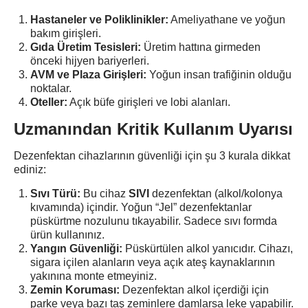
Hastaneler ve Poliklinikler:
Ameliyathane ve yoğun
bakım girişleri.
Gıda Üretim Tesisleri:
Üretim hattına girmeden
önceki hijyen bariyerleri.
AVM ve Plaza Girişleri:
Yoğun insan trafiğinin olduğu
noktalar.
Oteller:
Açık büfe girişleri ve lobi alanları.
Uzmanından Kritik Kullanım Uyarısı
Dezenfektan cihazlarının güvenliği için şu 3 kurala dikkat
ediniz:
Sıvı Türü:
Bu cihaz
SIVI
dezenfektan (alkol/kolonya
kıvamında) içindir. Yoğun “Jel” dezenfektanlar
püskürtme nozulunu tıkayabilir. Sadece sıvı formda
ürün kullanınız.
Yangın Güvenliği:
Püskürtülen alkol yanıcıdır. Cihazı,
sigara içilen alanların veya açık ateş kaynaklarının
yakınına monte etmeyiniz.
Zemin Koruması:
Dezenfektan alkol içerdiği için
parke veya bazı taş zeminlere damlarsa leke yapabilir.