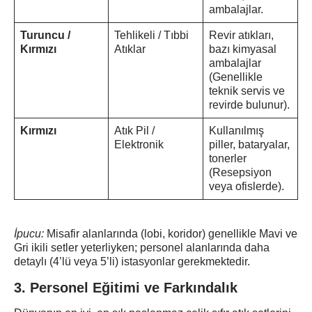
ambalajlar.
Turuncu /
Tehlikeli / Tıbbi
Revir atıkları,
Kırmızı
Atıklar
bazı kimyasal
ambalajlar
(Genellikle
teknik servis ve
revirde bulunur).
Kırmızı
Atık Pil /
Kullanılmış
Elektronik
piller, bataryalar,
tonerler
(Resepsiyon
veya ofislerde).
İpucu:
Misafir alanlarında (lobi, koridor) genellikle Mavi ve
Gri ikili setler yeterliyken; personel alanlarında daha
detaylı (4’lü veya 5’li) istasyonlar gerekmektedir.
3. Personel Eğitimi ve Farkındalık