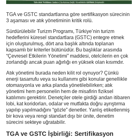
TGA ve GSTC standartlarına göre sertifikasyon sürecinin
3 aşaması ve atık yönetiminin kritik rolü.
Sürdürülebilir Turizm Programı, Türkiye’nin turizm
hedeflerini küresel standartlara (GSTC) entegre etmek
için oluşturulmuş, dört ana başlık altında toplanan
kapsamlı bir kriterler bütünüdür. Bu başlıklar arasında
“Çevresel Etkilerin Yönetimi” maddesi, otelcilerin en çok
zorlandığı ancak puan ağırlığı en yüksek olan kısımdır.
Atık yönetimi burada neden kilit rol oynuyor? Çünkü
enerji tasarrufu veya su kullanımı gibi konular genellikle
otomasyonla ve arka planda yönetilebilirken; atık
yönetimi hem personelin hem de misafirin fiziksel
katılımını gerektirir. Denetçiler otele girdiği andan itibaren
lobi, kat koridorları, odalar ve mutfakta doğru ayrıştırma
yapılıp yapılmadığını “gözle” denetler. Yanlış etiketlenmiş
bir kova veya rengi standart dışı bir ünite, denetim
sürecini sekteye uğratabilir.
TGA ve GSTC İşbirliği: Sertifikasyon