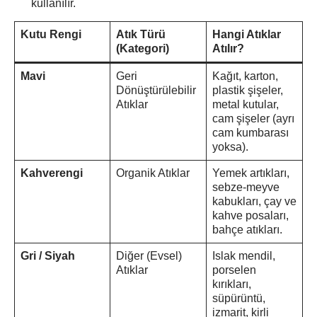
kullanılır.
Kutu Rengi
Atık Türü
Hangi Atıklar
(Kategori)
Atılır?
Mavi
Geri
Kağıt, karton,
Dönüştürülebilir
plastik şişeler,
Atıklar
metal kutular,
cam şişeler (ayrı
cam kumbarası
yoksa).
Kahverengi
Organik Atıklar
Yemek artıkları,
sebze-meyve
kabukları, çay ve
kahve posaları,
bahçe atıkları.
Gri / Siyah
Diğer (Evsel)
Islak mendil,
Atıklar
porselen
kırıkları,
süpürüntü,
izmarit, kirli