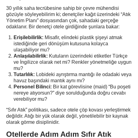
30 yıllık saha tecrübesine sahip bir çevre mühendisi
gözüyle söyleyebilirim ki; denetçiler kağıt üzerindeki “Atık
Yönetim Planı” dosyasından çok, sahadaki gerçeğe
odaklanır. Bir denetçi otele girdiğinde şunlara bakar:
Erişilebilirlik:
Misafir, elindeki plastik şişeyi atmak
istediğinde geri dönüşüm kutusuna kolayca
ulaşabiliyor mu?
Anlaşılabilirlik:
Kutuların üzerindeki etiketler Türkçe
ve İngilizce olarak net mi? Renkler yönetmeliğe uygun
mu?
Tutarlılık:
Lobideki ayrıştırma mantığı ile odadaki veya
havuz başındaki mantık aynı mı?
Personel Bilinci:
Bir kat görevlisine (maid) “Bu poşeti
nereye atıyorsun?” diye sorulduğunda doğru cevabı
verebiliyor mu?
“Sıfır Atık” politikası, sadece otele çöp kovası yerleştirmek
değildir. Atığı bir yük olarak değil, yönetilebilir bir kaynak
olarak görme disiplinidir.
Otellerde Adım Adım Sıfır Atık