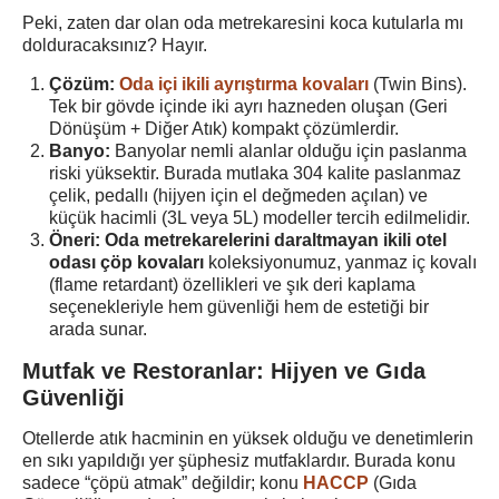
Peki, zaten dar olan oda metrekaresini koca kutularla mı
dolduracaksınız? Hayır.
Çözüm:
Oda içi ikili ayrıştırma kovaları
(Twin Bins).
Tek bir gövde içinde iki ayrı hazneden oluşan (Geri
Dönüşüm + Diğer Atık) kompakt çözümlerdir.
Banyo:
Banyolar nemli alanlar olduğu için paslanma
riski yüksektir. Burada mutlaka 304 kalite paslanmaz
çelik, pedallı (hijyen için el değmeden açılan) ve
küçük hacimli (3L veya 5L) modeller tercih edilmelidir.
Öneri:
Oda metrekarelerini daraltmayan ikili otel
odası çöp kovaları
koleksiyonumuz, yanmaz iç kovalı
(flame retardant) özellikleri ve şık deri kaplama
seçenekleriyle hem güvenliği hem de estetiği bir
arada sunar.
Mutfak ve Restoranlar: Hijyen ve Gıda
Güvenliği
Otellerde atık hacminin en yüksek olduğu ve denetimlerin
en sıkı yapıldığı yer şüphesiz mutfaklardır. Burada konu
sadece “çöpü atmak” değildir; konu
HACCP
(Gıda