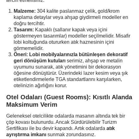
tercih etmelisiniz.
Malzeme:
304 kalite paslanmaz çelik, gold/krom
kaplama detaylar veya ahşap giydirmeli modeller en
doğru tercihtir.
Tasarım:
Kapaklı (sallanır kapak veya içini
göstermeyen tasarımlar) modeller seçilmelidir. Misafir
lobi koltuğunda otururken atık haznesinin içini
görmemelidir.
Öneri:
Lobi mobilyalarınızla bütünleşen dekoratif
geri dönüşüm kutuları
serimiz, ahşap ve metalin
uyumunu sunarak, atık yönetimini bir dekorasyon
öğesine dönüştürür. Üzerindeki lazer kesim veya şık
etiketlendirmelerle TGA standartlarını karşılarken,
otelinizin ağırlığını korur.
Otel Odaları (Guest Rooms): Kısıtlı Alanda
Maksimum Verim
Geleneksel otelcilikte odalarda masanın altında tek bir
çöp kovası bulunurdu. Ancak Sürdürülebilir Turizm
Sertifikası ile bu devir kapandı. Artık odalarda
atık
ayrıştırma imkanı
sunmak zorundasınız.