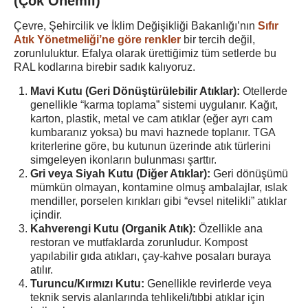
(Çok Önemli)
Çevre, Şehircilik ve İklim Değişikliği Bakanlığı’nın
Sıfır
Atık Yönetmeliği’ne göre renkler
bir tercih değil,
zorunluluktur. Efalya olarak ürettiğimiz tüm setlerde bu
RAL kodlarına birebir sadık kalıyoruz.
Mavi Kutu (Geri Dönüştürülebilir Atıklar):
Otellerde
genellikle “karma toplama” sistemi uygulanır. Kağıt,
karton, plastik, metal ve cam atıklar (eğer ayrı cam
kumbaranız yoksa) bu mavi haznede toplanır. TGA
kriterlerine göre, bu kutunun üzerinde atık türlerini
simgeleyen ikonların bulunması şarttır.
Gri veya Siyah Kutu (Diğer Atıklar):
Geri dönüşümü
mümkün olmayan, kontamine olmuş ambalajlar, ıslak
mendiller, porselen kırıkları gibi “evsel nitelikli” atıklar
içindir.
Kahverengi Kutu (Organik Atık):
Özellikle ana
restoran ve mutfaklarda zorunludur. Kompost
yapılabilir gıda atıkları, çay-kahve posaları buraya
atılır.
Turuncu/Kırmızı Kutu:
Genellikle revirlerde veya
teknik servis alanlarında tehlikeli/tıbbi atıklar için