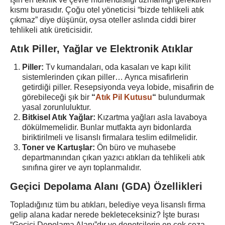
kısmı burasıdır. Çoğu otel yöneticisi “bizde tehlikeli atık
çıkmaz” diye düşünür, oysa oteller aslında ciddi birer
tehlikeli atık üreticisidir.
Atık Piller, Yağlar ve Elektronik Atıklar
Piller:
Tv kumandaları, oda kasaları ve kapı kilit
sistemlerinden çıkan piller… Ayrıca misafirlerin
getirdiği piller. Resepsiyonda veya lobide, misafirin de
görebileceği şık bir
“
Atık Pil Kutusu
“
bulundurmak
yasal zorunluluktur.
Bitkisel Atık Yağlar:
Kızartma yağları asla lavaboya
dökülmemelidir. Bunlar mutfakta ayrı bidonlarda
biriktirilmeli ve lisanslı firmalara teslim edilmelidir.
Toner ve Kartuşlar:
Ön büro ve muhasebe
departmanından çıkan yazıcı atıkları da tehlikeli atık
sınıfına girer ve ayrı toplanmalıdır.
Geçici Depolama Alanı (GDA) Özellikleri
Topladığınız tüm bu atıkları, belediye veya lisanslı firma
gelip alana kadar nerede bekleteceksiniz? İşte burası
“Geçici Depolama Alanı”dır ve denetçilerin en çok ceza