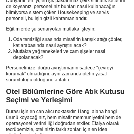
Dünyanın en iyi, en şık paslanmaz çelik sıfır atık setlerini
de koysanız, personeliniz bunları nasıl kullanacağını
bilmiyorsa sistem çöker. Housekeeping ve servis
personeli, bu işin gizli kahramanlarıdır.
Eğitimlerde şu senaryoları mutlaka işleyin:
Oda temizliği sırasında misafirin karışık attığı çöpler,
kat arabasında nasıl ayrıştırılacak?
Mutfakta yağ tenekeleri ve cam şişeler nasıl
depolanacak?
Personelinize, doğru ayrıştırmanın sadece “çevreyi
korumak” olmadığını, aynı zamanda otelin yasal
sorumluluğu olduğunu anlatın.
Otel Bölümlerine Göre Atık Kutusu
Seçimi ve Yerleşimi
Burası işin en can alıcı noktasıdır. Hangi alana hangi
ürünü koyacağınız, hem misafir memnuniyetini hem de
operasyonel verimliliği doğrudan etkiler. Efalya olarak
tecrübemizle, otelinizin farklı zonları için en ideal