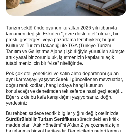
Turizm sektöründe oyunun kuralları 2026 yılı itibarıyla
tamamen değişti. Eskiden “çevre dostu otel” olmak, bir
prestij göstergesi veya pazarlama tercihiyken; bugün
Kültür ve Turizm Bakanlığı ile TGA (Türkiye Turizm
Tanıtım ve Geliştirme Ajansı) işbirliğiyle yürütülen süreçte
artık yasal bir zorunluluk, işletmenizin kapılarını açık
tutabilmeniz için bir “vize” niteliğinde.
Pek çok otel yöneticisi ve satın alma departmanı şu an
aynı karmaşayı yaşıyor: Sürekli güncellenen mevzuatlar,
doğru renk kodları, hangi odaya hangi kutunun
konulacağı ve denetimden tek seferde nasıl geçileceği…
Eğer siz de bu kafa karışıklığını yaşıyorsanız, doğru
yerdesiniz.
Bu rehber, sadece teorik bilgiler yığını değil; otelinizde
Sürdürülebilir Turizm Sertifikası
sürecindeki en kritik
madde olan “Atık Yönetimi”ni A’dan Z’ye çözmeniz için
hazırlanmış bir yol haritasıdır. Denetçilerin neleri kırmızı