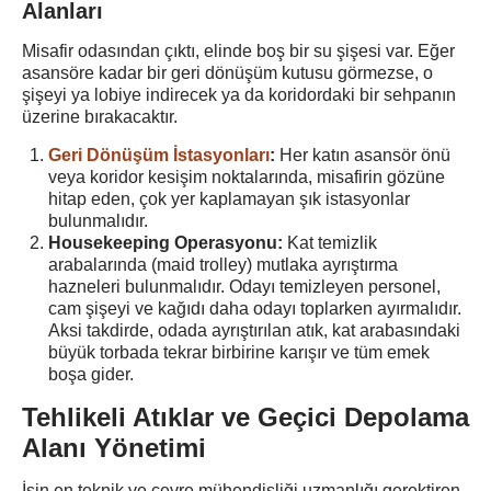
Alanları
Misafir odasından çıktı, elinde boş bir su şişesi var. Eğer
asansöre kadar bir geri dönüşüm kutusu görmezse, o
şişeyi ya lobiye indirecek ya da koridordaki bir sehpanın
üzerine bırakacaktır.
Geri Dönüşüm İstasyonları
:
Her katın asansör önü
veya koridor kesişim noktalarında, misafirin gözüne
hitap eden, çok yer kaplamayan şık istasyonlar
bulunmalıdır.
Housekeeping Operasyonu:
Kat temizlik
arabalarında (maid trolley) mutlaka ayrıştırma
hazneleri bulunmalıdır. Odayı temizleyen personel,
cam şişeyi ve kağıdı daha odayı toplarken ayırmalıdır.
Aksi takdirde, odada ayrıştırılan atık, kat arabasındaki
büyük torbada tekrar birbirine karışır ve tüm emek
boşa gider.
Tehlikeli Atıklar ve Geçici Depolama
Alanı Yönetimi
İşin en teknik ve çevre mühendisliği uzmanlığı gerektiren