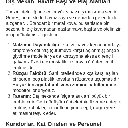
Dış Mekan, Havuz Başı ve Plaj Alanları
Turizm otelciliğinde en büyük sınav dış mekanda verilir.
Güneş, nem, klorlu havuz suyu ve denizden gelen tuzlu
rüzgarlar… Standart bir metal kova, bu şartlarda bir
sezonu bile çıkaramadan paslanmaya başlar ve otelinizin
imajını “bakımsız” gösterir.
Malzeme Dayanıklılığı:
Plaj ve havuz kenarlarında ya
emprenye edilmiş (çürümeye karşı ilaçlanmış) ahşap
giydirme modeller ya da korozyona ekstra dirençli
galvaniz üzeri elektrostatik toz boyalı ürünler tercih
edilmelidir.
Rüzgar Faktörü:
Sahil otellerinde sıkça karşılaşılan
bir sorun, boş plastik kovaların rüzgarda uçuşmasıdır.
Bu yüzden
ağır tabanlı veya zemine sabitlenebilir
modelleri öneriyoruz.
Tasarım:
Dış mekanda “sigara atıkları” büyük bir
problemdir. Geri dönüşüm ünitelerinin üzerine entegre
edilmiş küllükler, izmaritlerin yere değil, doğru yere
atılmasını teşvik eder.
Koridorlar, Kat Ofisleri ve Personel