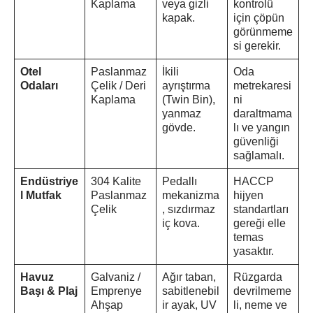
Kaplama
veya gizli
kontrolü
kapak.
için çöpün
görünmeme
si gerekir.
Otel
Paslanmaz
İkili
Oda
Odaları
Çelik / Deri
ayrıştırma
metrekaresi
Kaplama
(Twin Bin),
ni
yanmaz
daraltmama
gövde.
lı ve yangın
güvenliği
sağlamalı.
Endüstriye
304 Kalite
Pedallı
HACCP
l Mutfak
Paslanmaz
mekanizma
hijyen
Çelik
, sızdırmaz
standartları
iç kova.
gereği elle
temas
yasaktır.
Havuz
Galvaniz /
Ağır taban,
Rüzgarda
Başı & Plaj
Emprenye
sabitlenebil
devrilmeme
Ahşap
ir ayak, UV
li, neme ve