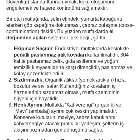
Güvenliği) standartlarına uymak, koku oluşumunu
engellemek ve haşere kontrolünü sağlamaktır.
Bir otel mutfağında, şefin elindeki yumurta kabuğunu
atarken çöp kapağına dokunması, çapraz bulaşma (cross-
contamination) riskidir. Bu yüzden mutfaklarda
el
değmeden açılan
sistemler lüks değil, şarttır.
Ekipman Seçimi:
Endüstriyel mutfaklarda kesinlikle
pedallı paslanmaz atık kovaları
kullanılmalıdır. 304
kalite paslanmaz çelik, gıda asitlerine ve yoğun
temizlik kimyasallarına karşı dirençlidir, paslanmaz ve
kolay dezenfekte edilir.
Sızdırmazlık:
Organik atıklar (yemek artıkları) hızla
bozulur ve sıvı salar. Kullandığınız kovaların iç
haznelerinin sızdırmaz olması, mutfak zemininin
hijyeni için hayatidir.
Renk Ayrımı:
Mutfakta “Kahverengi” (organik) ve
“Mavi” (ambalaj) ayrımı çok keskin yapılmalıdır.
Konserve kutularını maviye, sebze kabuklarını
kahverengiye atacak pratik bir yerleşim, şeflerin iş
akışını bozmadan geri dönüşümü sağlar.