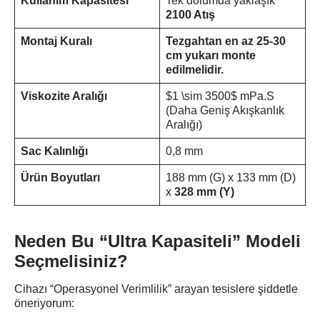
Kullanım Kapasitesi
Tek dolumda yaklaşık
2100 Atış
Montaj Kuralı
Tezgahtan en az 25-30
cm yukarı monte
edilmelidir.
Viskozite Aralığı
$1 \sim 3500$ mPa.S
(Daha Geniş Akışkanlık
Aralığı)
Sac Kalınlığı
0,8 mm
Ürün Boyutları
188 mm (G) x 133 mm (D)
x
328 mm (Y)
Neden Bu “Ultra Kapasiteli” Modeli
Seçmelisiniz?
Cihazı “Operasyonel Verimlilik” arayan tesislere şiddetle
öneriyorum: