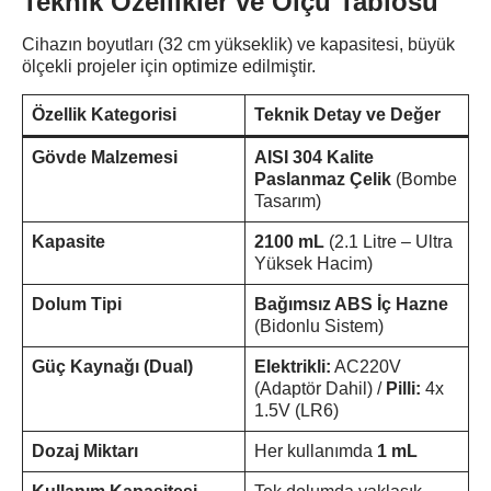
Teknik Özellikler ve Ölçü Tablosu
Cihazın boyutları (32 cm yükseklik) ve kapasitesi, büyük
ölçekli projeler için optimize edilmiştir.
Özellik Kategorisi
Teknik Detay ve Değer
Gövde Malzemesi
AISI 304 Kalite
Paslanmaz Çelik
(Bombe
Tasarım)
Kapasite
2100 mL
(2.1 Litre – Ultra
Yüksek Hacim)
Dolum Tipi
Bağımsız ABS İç Hazne
(Bidonlu Sistem)
Güç Kaynağı (Dual)
Elektrikli:
AC220V
(Adaptör Dahil) /
Pilli:
4x
1.5V (LR6)
Dozaj Miktarı
Her kullanımda
1 mL