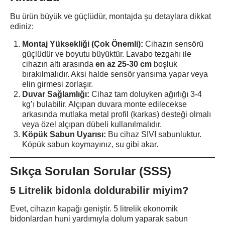
Bu ürün büyük ve güçlüdür, montajda şu detaylara dikkat
ediniz:
Montaj Yüksekliği (Çok Önemli):
Cihazın sensörü
güçlüdür ve boyutu büyüktür. Lavabo tezgahı ile
cihazın altı arasında
en az 25-30 cm
boşluk
bırakılmalıdır. Aksi halde sensör yansıma yapar veya
elin girmesi zorlaşır.
Duvar Sağlamlığı:
Cihaz tam doluyken ağırlığı 3-4
kg’ı bulabilir. Alçıpan duvara monte edilecekse
arkasında mutlaka metal profil (karkas) desteği olmalı
veya özel alçıpan dübeli kullanılmalıdır.
Köpük Sabun Uyarısı:
Bu cihaz SIVI sabunluktur.
Köpük sabun koymayınız, su gibi akar.
Sıkça Sorulan Sorular (SSS)
5 Litrelik bidonla doldurabilir miyim?
Evet, cihazın kapağı geniştir. 5 litrelik ekonomik
bidonlardan huni yardımıyla dolum yaparak sabun